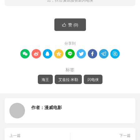
赞 (
0
)

分享到









标签
海王
艾兹拉·米勒
闪电侠
作者：
漫威电影
上一篇
下一篇