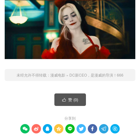
未经允许不得转载：
漫威电影
»
DC新CEO，是漫威的导演！666
赞 (
0
)

分享到








