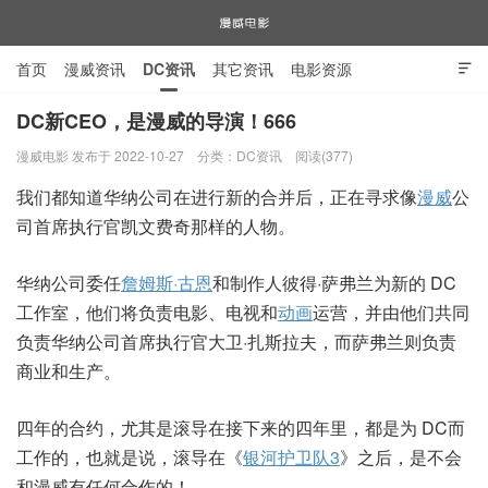
首页
漫威资讯
DC资讯
其它资讯
电影资源

电视剧资源
漫威图片
DC新CEO，是漫威的导演！666
漫威电影 发布于 2022-10-27
分类：
DC资讯
阅读(377)
漫威电影
我们都知道华纳公司在进行新的合并后，正在寻求像
漫威
公
司首席执行官凯文费奇那样的人物。
华纳公司委任
詹姆斯·古恩
和制作人彼得·萨弗兰为新的 DC
工作室，他们将负责电影、电视和
动画
运营，并由他们共同
负责华纳公司首席执行官大卫·扎斯拉夫，而萨弗兰则负责
商业和生产。
四年的合约，尤其是滚导在接下来的四年里，都是为 DC而
工作的，也就是说，滚导在《
银河护卫队3
》之后，是不会
和漫威有任何合作的！