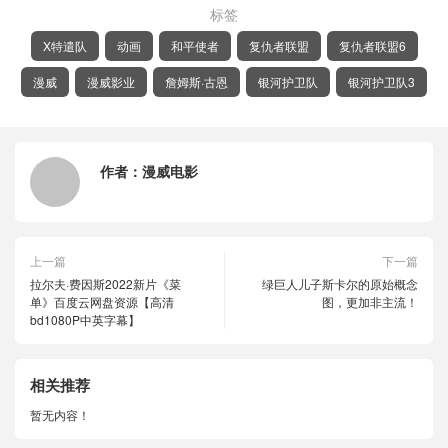
标签
X特遣队
动画
和平使者
复仇者联盟
复仇者联盟6
漫威
漫威影业
詹姆斯·古恩
银河护卫队
银河护卫队3
作者：
漫威电影
上一篇
下一篇
拉尔夫·费因斯2022新片《菜
绿巨人儿子斯卡尔的原始概念
单》百度云网盘资源【高清
图，更加非主流！
bd1080P中英字幕】
相关推荐
暂无内容！