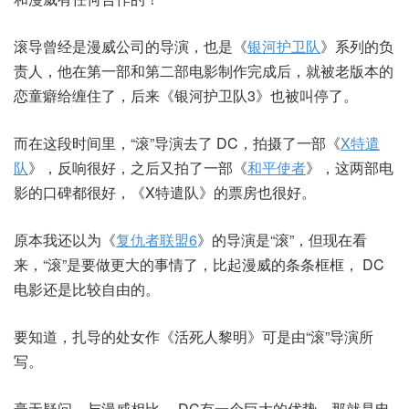
滚导曾经是漫威公司的导演，也是《
银河护卫队
》系列的负
责人，他在第一部和第二部电影制作完成后，就被老版本的
恋童癖给缠住了，后来《银河护卫队3》也被叫停了。
而在这段时间里，“滚”导演去了 DC，拍摄了一部《
X特遣
队
》，反响很好，之后又拍了一部《
和平使者
》，这两部电
影的口碑都很好，《X特遣队》的票房也很好。
原本我还以为《
复仇者联盟6
》的导演是“滚”，但现在看
来，“滚”是要做更大的事情了，比起漫威的条条框框， DC
电影还是比较自由的。
要知道，扎导的处女作《活死人黎明》可是由“滚”导演所
写。
毫无疑问，与漫威相比， DC有一个巨大的优势，那就是电