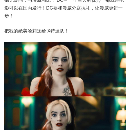
影可以在国内发行！DC要和漫威分庭抗礼，让漫威更进一
步！
把我的绝美哈莉送给 X特遣队！