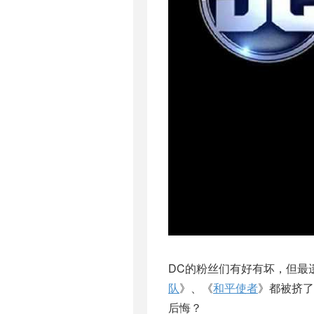
DC的粉丝们有好有坏，但最
队
》、《
和平使者
》都被挤了
后悔？