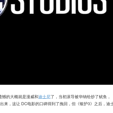
遗憾的大概就是漫威和
迪士尼
了，当初滚导被华纳给炒了鱿鱼，
出来，这让 DC电影的口碑得到了挽回，但《银护3》之后，迪