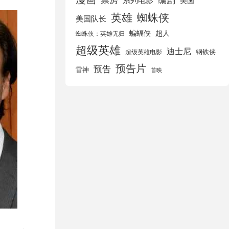
美国
英雄
蜘蛛侠
美国队长
蝙蝠侠
超人
蜘蛛侠：英雄无归
超级英雄
迪士尼
钢铁侠
超级英雄电影
预告片
预告
雷神
首映