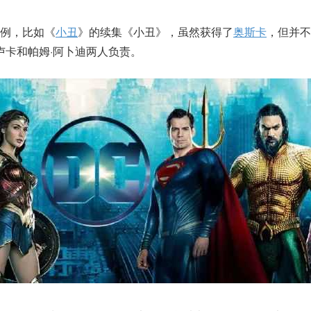
例，比如《
小丑
》的续集《小丑》，虽然获得了
奥斯卡
，但并不
卢卡和帕姆·阿卜迪两人负责。