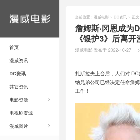
当前位置：
漫威电影
DC资讯
正文
>
>
詹姆斯·冈恩成为
《银护3》后离开
首页
漫威电影 发布于 2022-10-27
漫威资讯
扎斯拉夫上台后，人们对 D
DC资讯
纳兄弟公司已经决定任命詹姆
其它资讯
工作！
电影资源
电视剧资源
漫威图片