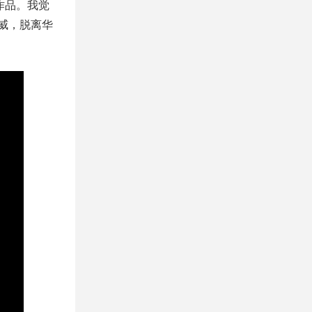
作品。我觉
威，脱离华