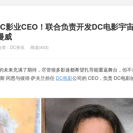
DC影业CEO！联合负责开发DC电影宇
漫威
分类：
DC资讯
阅读(403)
C的未来充满了期待，尽管很多影迷都希望扎导能重返舞台，但不
斯·冈恩与彼得·萨夫兰担任
DC电影
公司的 CEO，负责 DC电