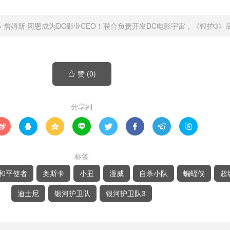
»
詹姆斯·冈恩成为DC影业CEO！联合负责开发DC电影宇宙，《银护3》
赞 (
0
)

分享到








标签
和平使者
奥斯卡
小丑
漫威
自杀小队
蝙蝠侠
超
迪士尼
银河护卫队
银河护卫队3