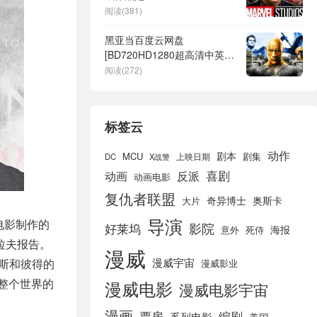
阅读(381)
黑亚当百度云网盘
[BD720HD1280超高清中英字
幕]蓝光资源
阅读(272)
标签云
动作
剧本
MCU
剧集
DC
X战警
上映日期
喜剧
动画
反派
动画电影
复仇者联盟
奇异博士
奥斯卡
大片
导演
电影制作的
好莱坞
影院
海报
死侍
意外
拉夫报告。
漫威
漫威宇宙
斯和彼得的
漫威影业
整个世界的
漫威电影
漫威电影宇宙
漫画
票房
编剧
系列电影