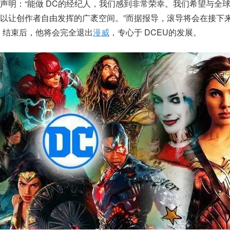
声明：“能做 DC的经纪人，我们感到非常荣幸。我们希望与全
以让创作者自由发挥的广袤空间。”而据报导，滚导将会在接下
》结束后，他将会完全退出
漫威
，专心于 DCEU的发展。