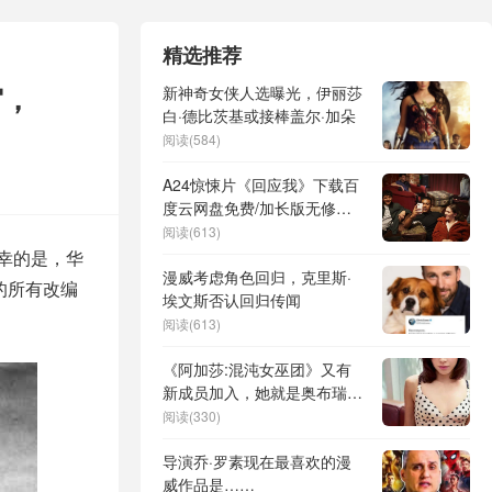
精选推荐
宙，
新神奇女侠人选曝光，伊丽莎
白·德比茨基或接棒盖尔·加朵
阅读(584)
A24惊悚片《回应我》下载百
度云网盘免费/加长版无修版
独家上线国语版资源
阅读(613)
幸的是，华
漫威考虑角色回归，克里斯·
影的所有改编
埃文斯否认回归传闻
阅读(613)
《阿加莎:混沌女巫团》又有
新成员加入，她就是奥布瑞·
普拉扎！
阅读(330)
导演乔·罗素现在最喜欢的漫
威作品是……