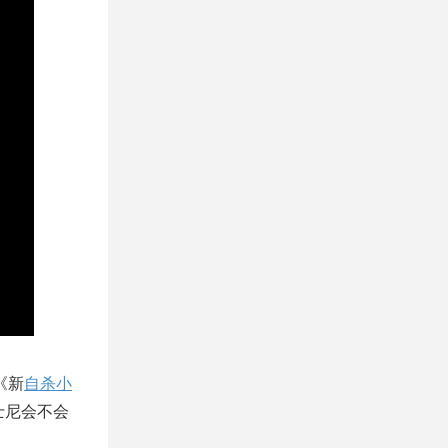
《新
自杀小
士尼会不会