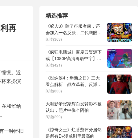
精选推荐
亨利再
《蚁人3》除了征服者康，还
会加入一名反派，二代鹰眼也
将回归
阅读(363)
《疯狂电脑城》百度云资源下
载【1080P高清粤语中字】夸
克网盘
阅读(421)
了憧憬。近
《蜘蛛侠4：崭新之日》三大
在将来扮演
看点解析：战衣革新、反派升
级与新角色暗藏玄机
阅读(833)
大咖影帝张家辉白发背影不被
。在和华纳
认出，照片中像个阿伯
。
阅读(299)
《惊奇女士》烂番茄评分居然
己有一种怀旧
是所有D+漫威剧里最高的