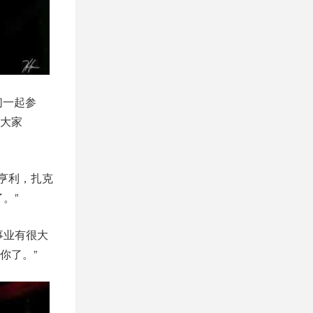
们一起参
大家
亨利，扎克
。”
事业有很大
你了。”