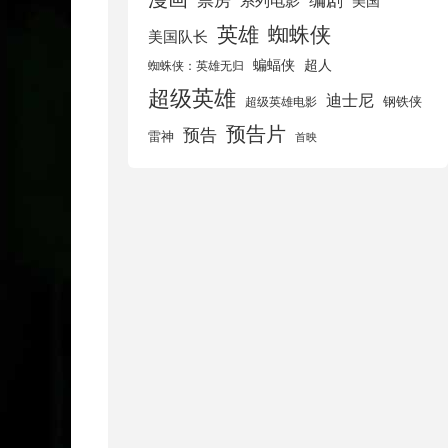
美国
英雄
蜘蛛侠
美国队长
蝙蝠侠
超人
蜘蛛侠：英雄无归
超级英雄
迪士尼
钢铁侠
超级英雄电影
预告片
预告
雷神
首映