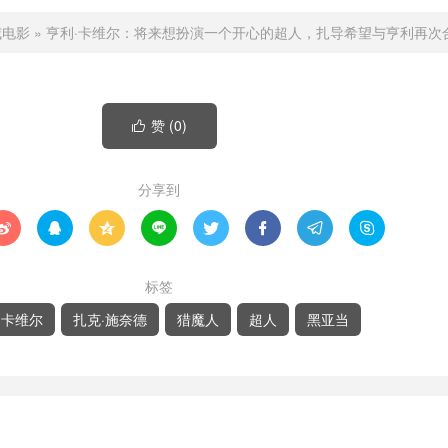
威电影
»
亨利·卡维尔：将来想扮演一个开心的超人，扎导希望与亨利再次
赞 (
0
)

分享到








标签
·卡维尔
扎克·施奈德
猎魔人
超人
黑亚当