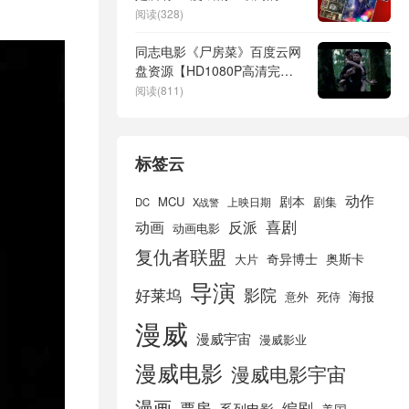
阅读(328)
同志电影《尸房菜》百度云网
盘资源【HD1080P高清完整
无删减版】迅雷下载
阅读(811)
标签云
动作
剧本
MCU
剧集
DC
X战警
上映日期
喜剧
动画
反派
动画电影
复仇者联盟
奇异博士
奥斯卡
大片
导演
好莱坞
影院
海报
死侍
意外
漫威
漫威宇宙
漫威影业
漫威电影
漫威电影宇宙
漫画
票房
编剧
系列电影