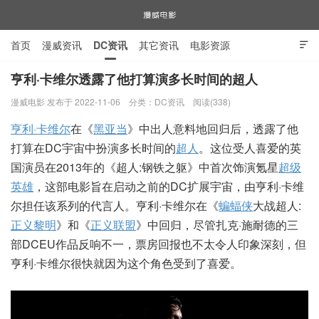
首页
漫威资讯
DC资讯
其它资讯
电影资源

电视剧资源
漫威图片
亨利·卡维尔透露了他打算演多长时间的超人
漫威电影 发布于 2022-11-06
分类：
DC资讯
阅读(338)
漫威电影
亨利·卡维尔
在《
黑亚当
》中出人意料地回归后，透露了他
打算在DC宇宙中扮演多长时间的
超人
。这位受人喜爱的英
国演员在2013年的《超人:钢铁之躯》中首次饰演氪星
超级
英雄
，这部电影旨在启动之前的DC扩展宇宙，由亨利·卡维
尔担任该系列的代言人。亨利·卡维尔在《
蝙蝠侠
大战超人:
正义黎明
》和《
正义联盟
》中回归，尽管扎克·施耐德的三
部DCEU作品反响不一，票房回报也不太令人印象深刻，但
亨利·卡维尔很快就因为这个角色受到了喜爱。