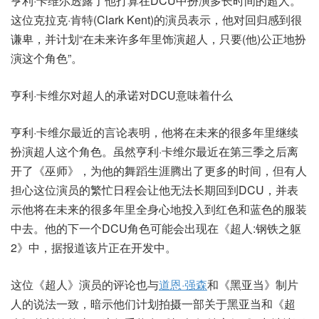
亨利·卡维尔透露了他打算在DCU中扮演多长时间的超人。
这位克拉克·肯特(Clark Kent)的演员表示，他对回归感到很
谦卑，并计划“在未来许多年里饰演超人，只要(他)公正地扮
演这个角色”。
亨利·卡维尔对超人的承诺对DCU意味着什么
亨利·卡维尔最近的言论表明，他将在未来的很多年里继续
扮演超人这个角色。虽然亨利·卡维尔最近在第三季之后离
开了《巫师》，为他的舞蹈生涯腾出了更多的时间，但有人
担心这位演员的繁忙日程会让他无法长期回到DCU，并表
示他将在未来的很多年里全身心地投入到红色和蓝色的服装
中去。他的下一个DCU角色可能会出现在《超人:钢铁之躯
2》中，据报道该片正在开发中。
这位《超人》演员的评论也与
道恩·强森
和《黑亚当》制片
人的说法一致，暗示他们计划拍摄一部关于黑亚当和《超