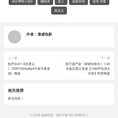
福尔摩斯小姐2
蝙蝠侠
超人
超级英雄
道恩·强森
黑亚当
作者：
漫威电影
上一篇
下一篇
惊声尖叫1-6百度云
医疗国产剧《谢谢你医生》1-40
〖720P1024pMp4中英字幕资
全集百度云资源【1080P高清大
源〗网盘
结局】阿里网盘
相关推荐
暂无内容！
© 2026
漫威电影
湘ICP备18018686号-1