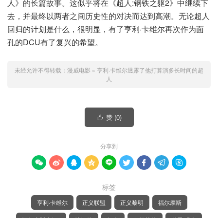
人》的长篇故事。这似乎将在《超人:钢铁之躯2》中继续下
去，并最终以两者之间历史性的对决而达到高潮。无论超人
回归的计划是什么，很明显，有了亨利·卡维尔再次作为面
孔的DCU有了复兴的希望。
未经允许不得转载：
漫威电影
»
亨利·卡维尔透露了他打算演多长时间的超
人
赞 (
0
)

分享到









标签
亨利·卡维尔
正义联盟
正义黎明
福尔摩斯