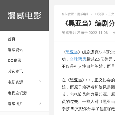
当前位置：
漫威电影
DC资讯
正文
>
>
《黑亚当》编剧分
漫威电影 发布于 2022-11-06
首页
漫威资讯
《
黑亚当
》编剧迈克尔·l·
功，
全球票房
超过2.5亿美
DC资讯
不仅是引人注目的英雄，而且
其它资讯
在《黑亚当》中，正义协会的
电影资源
雄，而原子粉碎者和旋风是
电视剧资源
节，包括旋风的力量起源、
员的过去。一些人对《黑亚当
漫威图片
泰莎·斯文戴尔分享了他们的