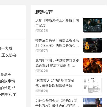
精选推荐
庆贺《神盾局特工》开播十周
年纪念！
阅读(393)
带你后台探秘！法语原版音乐
剧《莫里哀》的舞台是怎么变
的一大成
出来的
阅读(507)
。正义协会
龙与地下城：侠盗荣耀网盘资
源迅雷BT资源下载高清【正
版资源泄露】百度云
阅读(306)
资深英
“林青霞之女”的近照散发仙
的故事情
气，依然是欧阳娣娣学妹
的长期成
阅读(526)
蒂内奥和昆
为什么舒莉会是《黑豹2：瓦
干达万岁》最适合的继任黑