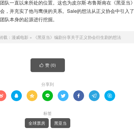
团队一直以来所处的位置。这也为皮尔斯·布鲁斯南在《黑亚当
会，并充实了他与鹰侠的关系。Sale的想法从正义协会中引入
团队本身的起源进行挖掘。
转载：
漫威电影
»
《黑亚当》编剧分享关于正义协会衍生剧的想法
赞 (
0
)

分享到








标签
全球票房
黑亚当