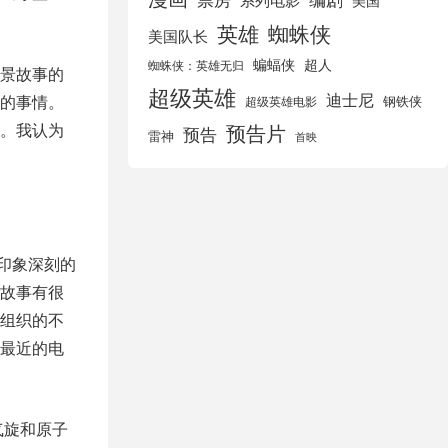
美国
英雄
蜘蛛侠
美国队长
蝙蝠侠
超人
蜘蛛侠：英雄无归
景故事的
超级英雄
迪士尼
的事情。
钢铁侠
超级英雄电影
。我认为
预告片
预告
雷神
首映
印象深刻的
故事有很
组织的不
最近的电
气旋和原子