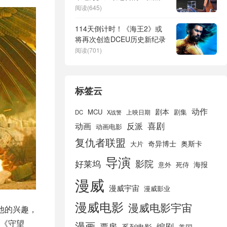
豹？
阅读(645)
114天倒计时！《海王2》或
将再次创造DCEU历史新纪录
阅读(701)
标签云
动作
剧本
MCU
剧集
DC
X战警
上映日期
喜剧
动画
反派
动画电影
复仇者联盟
奇异博士
奥斯卡
大片
导演
好莱坞
影院
海报
死侍
意外
漫威
漫威宇宙
漫威影业
漫威电影
漫威电影宇宙
了他的兴趣，
《守望
漫画
票房
编剧
系列电影