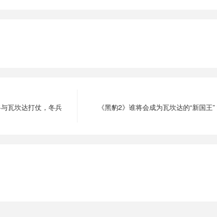
将与瓦坎达打仗，冬兵
《黑豹2》谁将会成为瓦坎达的“新国王”？