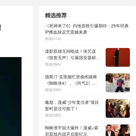
精选推荐
！
《死神来了6》内地首映引爆期待：25年经典
IP携血脉诅咒震撼来袭
阅读(514)
谍影双雄无间暗战！张艺谋
《惊蛰无声》引爆国安题材新
纪元
阅读(994)
德斯汀·克里顿忙里偷闲接棒
《蜘蛛侠4》，《尚气2》
unaffected
阅读(394)
尴尬，漫威“少年复仇者”项目
暂时是没可能了！
阅读(282)
蜘蛛侠宇宙大爆炸！漫威×索
尼双线作战开启新纪元