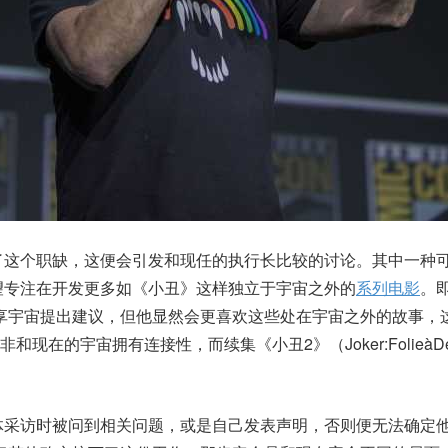
了这个职缺，这便会引发和现任的执行长比较的讨论。其中一种
望专注在开发更多如《小丑》这样独立于宇宙之外的
系列电影
。
享宇宙提出建议，但他显然会更喜欢这些处在宇宙之外的故事，
现在的宇宙拥有连接性，而续集《小丑2》（Joker:FolieàD
体采访时被问到相关问题，或是自己发表声明，否则便无法确定