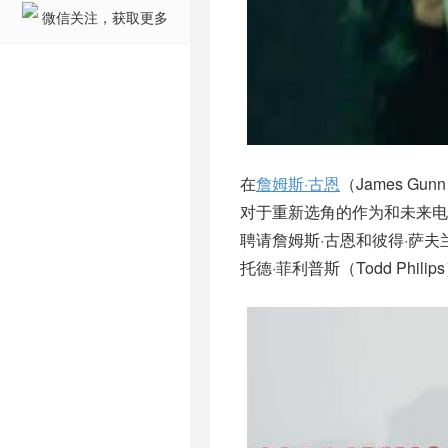
微信关注，获取更多
在
詹姆斯·古恩
（James Gu
对于重新选角的作为和未来电
聘请詹姆斯·古恩和彼得·萨
托德·菲利普斯（Todd Philip