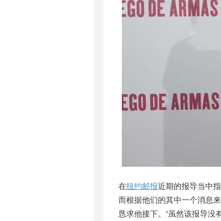
在
纽约邮报
近期的报导当中指
而根据他们的其中一个消息来
恳求他接下。”虽然该报导没