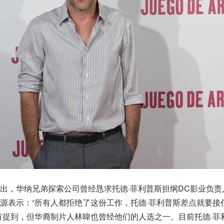
出，华纳兄弟探索公司曾经恳求托德·菲利普斯担纲DC影业负责
源表示：“所有人都拒绝了这份工作，托德·菲利普斯差点就要接
有提到，但华裔制片人林暐也曾经他们的人选之一。目前托德·菲