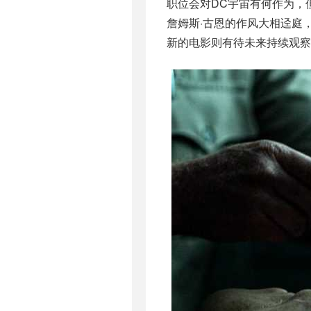
职位会对DC宇宙有何作为，
詹姆斯·古恩的作风大相迳庭
新的电影则有待未来持续观察