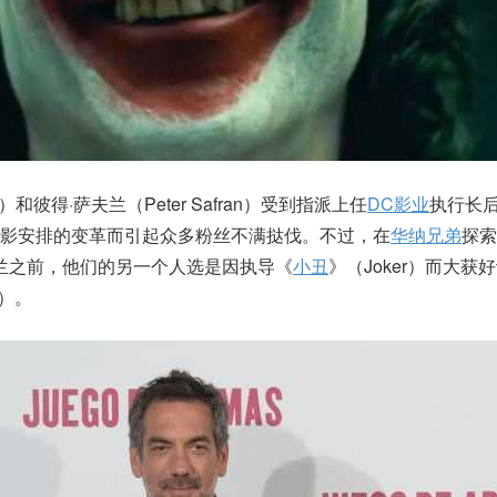
nn）和彼得·萨夫兰（Peter Safran）受到指派上任
DC影业
执行长
影安排的变革而引起众多粉丝不满挞伐。不过，在
华纳兄弟
探索
夫兰之前，他们的另一个人选是因执导《
小丑
》（Joker）而大获
s）。