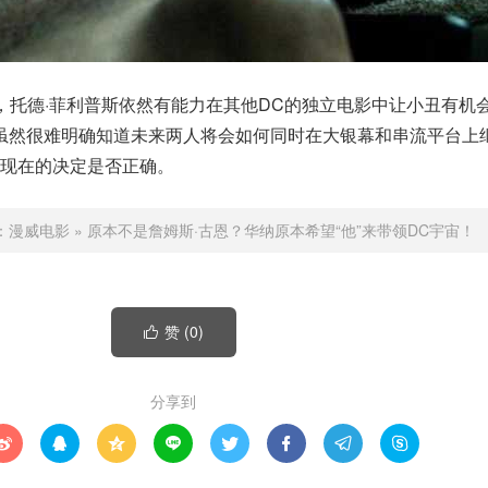
，托德·菲利普斯依然有能力在其他DC的独立电影中让小丑有机
虽然很难明确知道未来两人将会如何同时在大银幕和串流平台上
们现在的决定是否正确。
：
漫威电影
»
原本不是詹姆斯·古恩？华纳原本希望“他”来带领DC宇宙！
赞 (
0
)

分享到







