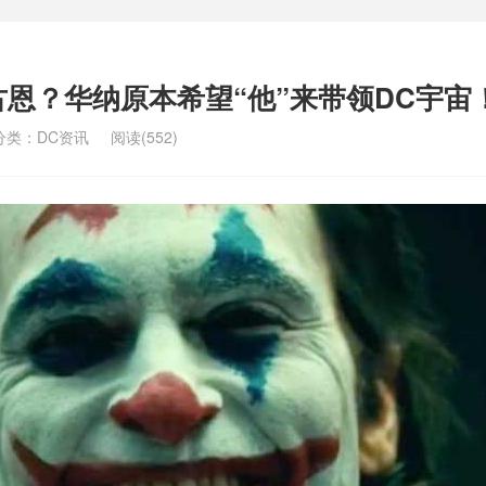
古恩？华纳原本希望“他”来带领DC宇宙
分类：
DC资讯
阅读(552)