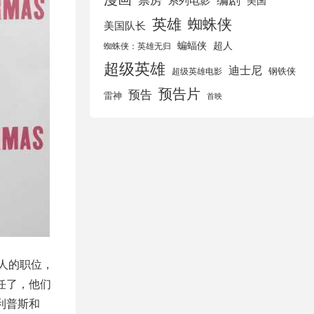
美国
英雄
蜘蛛侠
美国队长
蝙蝠侠
超人
蜘蛛侠：英雄无归
超级英雄
迪士尼
钢铁侠
超级英雄电影
预告片
预告
雷神
首映
人的职位，
任了，他们
利普斯和