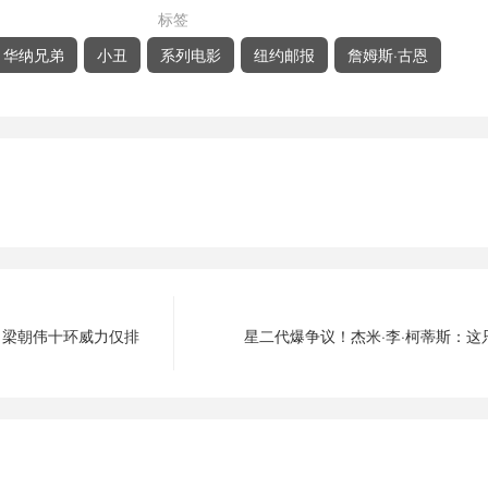
标签
华纳兄弟
小丑
系列电影
纽约邮报
詹姆斯·古恩
，梁朝伟十环威力仅排
星二代爆争议！杰米·李·柯蒂斯：这