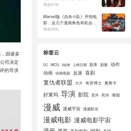
阅读(578)
Marvel版《自杀小队》开拍电
影，这几个漫画角色有机会组
队？
阅读(326)
标签云
后，因诸多
公司决定
动作
剧本
MCU
剧集
DC
X战警
上映日期
好评的导演
喜剧
动画
反派
动画电影
复仇者联盟
奇异博士
奥斯卡
大片
导演
好莱坞
影院
海报
死侍
意外
漫威
漫威宇宙
漫威影业
漫威电影
漫威电影宇宙
漫画
票房
编剧
系列电影