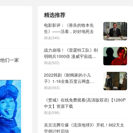
精选推荐
电影影评：《善良的牧本先
生》——活着，好好地死去
阅读(346)
战力崩塌！《雷霆特工队》削
弱哨兵1000倍 漫威宇宙战力
和他们一家
体系陷失衡危机
阅读(922)
2022韩剧《财阀家的小儿
子》1-16全集百度云网盘
【HD1080P高清】资源下载
阅读(563)
《焚城》在线免费观看(高清版双语)【1280P
中文】资源下载
阅读(598)
吴京沈腾引爆《流浪地球3》开机！662天太
空倒计时启动