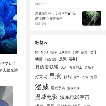
阅读(714)
漫威新动作，女性主导的“白
虎”剧集正在筹备中
阅读(506)
标签云
动作
剧本
MCU
剧集
DC
X战警
上映日期
喜剧
动画
反派
动画电影
粉丝受到了
复仇者联盟
奇异博士
奥斯卡
大片
萨夫兰充满
导演
好莱坞
影院
海报
死侍
意外
漫威
漫威宇宙
漫威影业
漫威电影
漫威电影宇宙
漫画
票房
编剧
系列电影