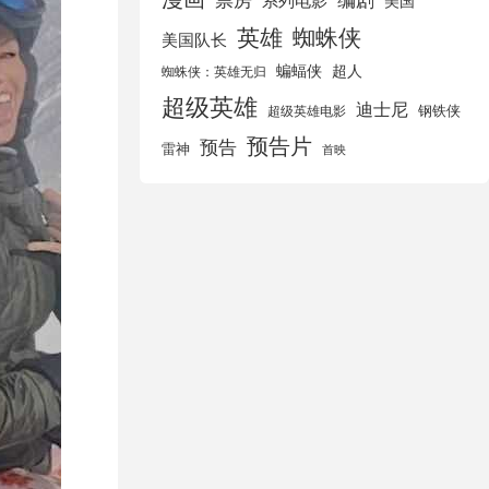
美国
英雄
蜘蛛侠
美国队长
蝙蝠侠
超人
蜘蛛侠：英雄无归
超级英雄
迪士尼
钢铁侠
超级英雄电影
预告片
预告
雷神
首映