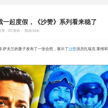
裁一起度假，《沙赞》系列看来稳了
分类：
DC资讯
阅读(324)
得·萨夫兰的妻子发布了一张合照，展示了
沙赞
演员扎瑞克·莱维