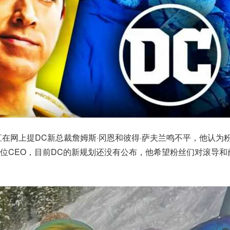
直在网上提DC新总裁詹姆斯·冈恩和彼得·萨夫兰鸣不平，他认为
位CEO，目前DC的新规划还没有公布，他希望粉丝们对滚导和