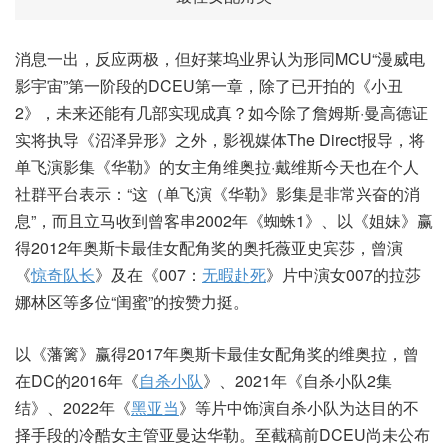
消息一出，反应两极，但好莱坞业界认为形同MCU“漫威电
影宇宙”第一阶段的DCEU第一章，除了已开拍的《小丑
2》，未来还能有几部实现成真？如今除了詹姆斯·曼高德证
实将执导《沼泽异形》之外，影视媒体The Direct报导，将
单飞演影集《华勒》的女主角维奥拉·戴维斯今天也在个人
社群平台表示：“这（单飞演《华勒》影集是非常兴奋的消
息”，而且立马收到曾客串2002年《蜘蛛1》、以《姐妹》赢
得2012年奥斯卡最佳女配角奖的奥托薇亚史宾莎，曾演
《
惊奇队长
》及在《007：
无暇赴死
》片中演女007的拉莎
娜林区等多位“闺蜜”的按赞力挺。
以《藩篱》赢得2017年奥斯卡最佳女配角奖的维奥拉，曾
在DC的2016年《
自杀小队
》、2021年《自杀小队2集
结》、2022年《
黑亚当
》等片中饰演自杀小队为达目的不
择手段的冷酷女主管亚曼达华勒。至截稿前DCEU尚未公布