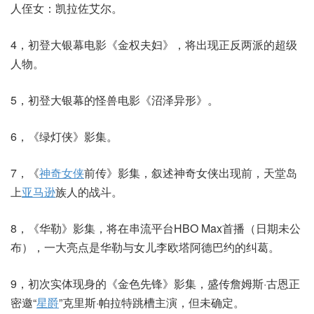
人侄女：凯拉佐艾尔。
4，初登大银幕电影《金权夫妇》，将出现正反两派的超级
人物。
5，初登大银幕的怪兽电影《沼泽异形》。
6，《绿灯侠》影集。
7，《
神奇女侠
前传》影集，叙述神奇女侠出现前，天堂岛
上
亚马逊
族人的战斗。
8，《华勒》影集，将在串流平台HBO Max首播（日期未公
布），一大亮点是华勒与女儿李欧塔阿德巴约的纠葛。
9，初次实体现身的《金色先锋》影集，盛传詹姆斯·古恩正
密邀“
星爵
”克里斯·帕拉特跳槽主演，但未确定。