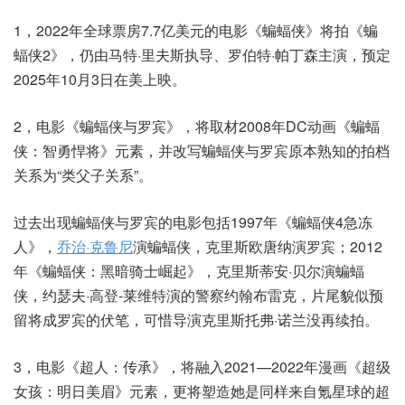
1，2022年全球票房7.7亿美元的电影《蝙蝠侠》将拍《蝙
蝠侠2》，仍由马特·里夫斯执导、罗伯特·帕丁森主演，预定
2025年10月3日在美上映。
2，电影《蝙蝠侠与罗宾》，将取材2008年DC动画《蝙蝠
侠：智勇悍将》元素，并改写蝙蝠侠与罗宾原本熟知的拍档
关系为“类父子关系”。
过去出现蝙蝠侠与罗宾的电影包括1997年《蝙蝠侠4急冻
人》，
乔治·克鲁尼
演蝙蝠侠，克里斯欧唐纳演罗宾；2012
年《蝙蝠侠：黑暗骑士崛起》，克里斯蒂安·贝尔演蝙蝠
侠，约瑟夫·高登-莱维特演的警察约翰布雷克，片尾貌似预
留将成罗宾的伏笔，可惜导演克里斯托弗·诺兰没再续拍。
3，电影《超人：传承》，将融入2021—2022年漫画《超级
女孩：明日美眉》元素，更将塑造她是同样来自氪星球的超