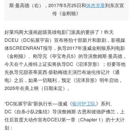
斯·曼高德（右），2017年5月25日和
休杰克曼
到东京宣
传《金刚狼》
好莱坞两大漫画超级英雄电影门派真的要拚了！昨天
DCEU（DC拓展宇宙）宣布将拍十部新片和新剧，影视媒
体SCREENRANT报导，执导2017年漫威金刚狼系列电影
《金刚狼》、刚导完《夺宝奇兵5》的导演詹姆斯·曼高德，
今天在个人推特上证实将执导DC《沼泽异形》；但要等他
先执导完甜茶蒂莫西·柴勒梅德主演巴布迪伦传记片《通
电》之后，如果一切顺利，预定《沼泽异形》明年启动，
2025年在美上映（日期未定）。
“DC拓展宇宙”新执行长––漫威《
银河护卫队
》系列、
DC《自杀小队2集结》导演詹姆斯·古恩和彼德萨佛兰，上
任后首度大动作宣布DCEU第一章（Chapter 1）的十大计
划：