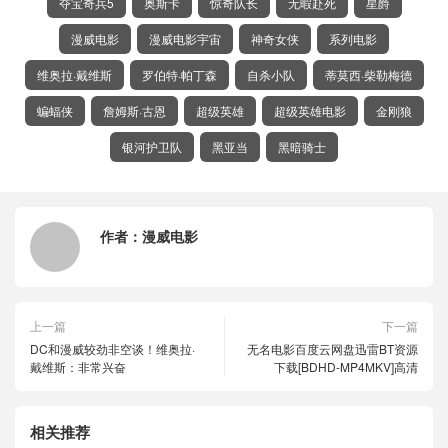
夺宝奇兵5
奥斯卡
惊奇队长
无暇赴死
星爵
漫威电影
漫威电影宇宙
神奇女侠
系列电影
维奥拉·戴维斯
罗伯特·帕丁森
自杀小队
蒂莫西·柴勒梅德
蝙蝠侠
詹姆斯·古恩
超级英雄
超级英雄电影
金刚狼
银河护卫队
黑亚当
黑暗骑士
作者：
漫威电影
上一篇
下一篇
DC和漫威较劲非空谈！维奥拉·
无名电影百度云网盘迅雷BT资源
戴维斯：非常兴奋
下载[BDHD-MP4MKV]高清
相关推荐