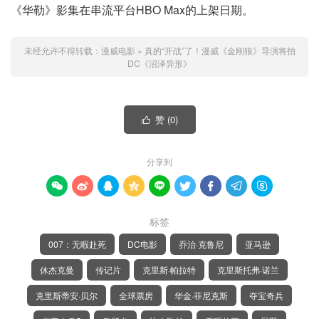
《华勒》影集在串流平台HBO Max的上架日期。
未经允许不得转载：
漫威电影
»
真的“开战”了！漫威《金刚狼》导演将拍
DC《沼泽异形》
赞 (
0
)

分享到









标签
007：无暇赴死
DC电影
乔治·克鲁尼
亚马逊
休杰克曼
传记片
克里斯·帕拉特
克里斯托弗·诺兰
克里斯蒂安·贝尔
全球票房
华金·菲尼克斯
夺宝奇兵