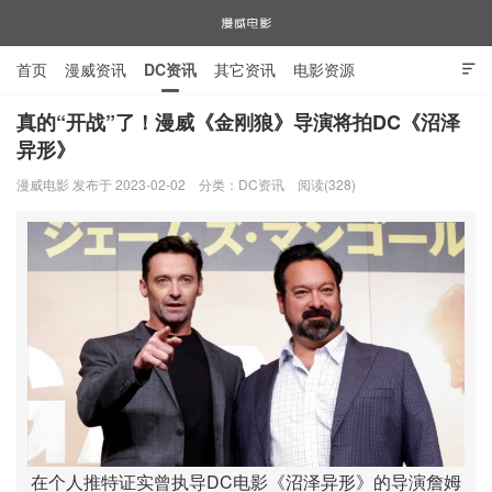
首页
漫威资讯
DC资讯
其它资讯
电影资源

电视剧资源
漫威图片
真的“开战”了！漫威《金刚狼》导演将拍DC《沼泽
异形》
漫威电影
漫威电影 发布于 2023-02-02
分类：
DC资讯
阅读(328)
在个人推特证实曾执导DC电影《沼泽异形》的导演詹姆