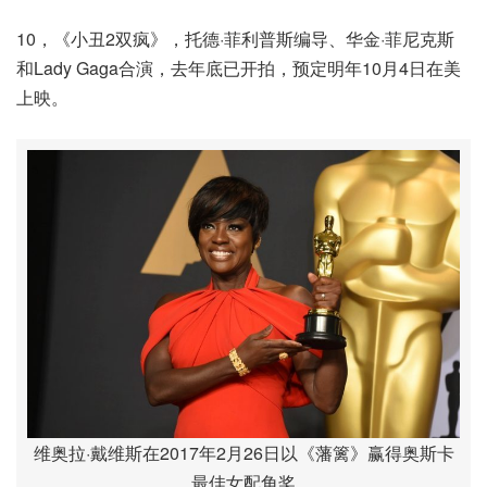
10，《小丑2双疯》，托德·菲利普斯编导、华金·菲尼克斯
和Lady Gaga合演，去年底已开拍，预定明年10月4日在美
上映。
维奥拉·戴维斯在2017年2月26日以《藩篱》赢得奥斯卡
最佳女配角奖