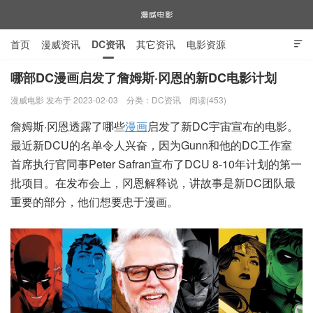
首页
漫威资讯
DC资讯
其它资讯
电影资源

电视剧资源
漫威图片
哪部DC漫画启发了詹姆斯·冈恩的新DC电影计划
漫威电影 发布于 2023-02-03
分类：
DC资讯
阅读(453)
漫威电影
詹姆斯·冈恩透露了哪些
漫画
启发了新DC宇宙宣布的电影。
最近新DCU的名单令人兴奋，因为Gunn和他的DC工作室
首席执行官同事Peter Safran宣布了DCU 8-10年计划的第一
批项目。在发布会上，冈恩解释说，讲故事是新DC团队最
重要的部分，他们想要忠于漫画。