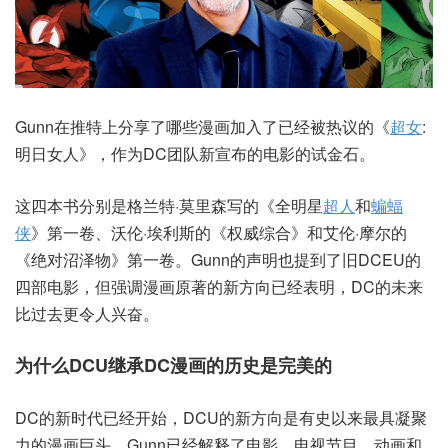
Gunn在推特上分享了哪些漫画加入了已经被热议的《
超女
:
明日女人》，作为DC团队新宣布的电影的试金石。
这四本书分别是格兰特·莫里森写的《全明星
超人
和
蝙蝠
侠
》第一卷、沃伦·埃利斯的《权威综合》和艾伦·摩尔的
《绝对沼泽物》第一卷。Gunn的声明也提到了旧DCEU的
四部电影，但强调漫画原著的新方向已经表明，DC的未来
比过去更令人兴奋。
为什么DCU继承DC漫画的历史是完美的
DC的新时代已经开始，DCU的新方向是有史以来最具凝聚
力的漫画巨头。Gunn已经解释了电影、电视节目、动画和