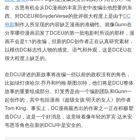
在，古恩有机会从DC漫画的丰富历史中改编出他想要的东
西。对DCEU和SnyderVerse的批评很大程度上是由于
DC
电影
制作人所呈现的内容缺乏漫画的准确性。就像Gunn在
分享哪些漫画启发了DCEU的第一批电影时所说的那样，漫
画不会是1:1的改编，但新的DC创作者正在认真研究素材，
以模仿DC标志性人物的感觉、语气和外观，这是DCEU在
很大程度上缺乏的。
在DCU讲述的新故事将改编一些以前的政权没有的角色，
比如绿灯侠哈尔·乔丹和约翰·斯图尔特，他们将是DCU整体
故事的重要组成部分。灯笼秀是由一个编剧团队和Gunn一
起创作的，其中包括漫画《超级女孩:明天的女人》的作者
Tom King。事实上，DC漫画最杰出的作家之一正在积极塑
造DCU，这是一个好消息，这意味着像年轻的罗宾·达米安·
韦恩等角色在新的DCU中是安全的。