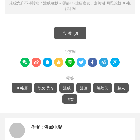
未经允许不得转载：
漫威电影
»
哪部DC漫画启发了詹姆斯·冈恩的新DC电
影计划
赞 (
0
)

分享到









标签
DC电影
凯文·费奇
漫威
漫画
蝙蝠侠
超人
超女
作者：
漫威电影