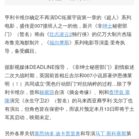
亨利卡维尔确定不再演DC拓展宇宙第一章的《超人》系列
电影，盛传是007接班人之一的他，新片《非
绅士
秘密部
门》（暂名）将由《
壮志凌云2
独行侠》的亿万大制片杰瑞
布鲁克海默制片，《
福尔摩斯
》系列电影导演盖·里奇执
导，备受瞩目。
据影视媒体DEADLINE报导，《非绅士秘密部门》剧情叙述
二次大战时期，英国前首相丘吉尔和007小说原著伊恩佛莱
明（！）共同成立“黑色行动部门”对抗纳粹的过程…除了亨
利卡维尔，曾和
杨紫琼
合演《摘金奇缘》、刚和
查理兹·塞
隆
演完《永生守卫2》（暂名）的马来西亚裔亨利·戈尔丁也
有演出，但角色皆在保密中，而该片预定本月13日即将于土
耳其启动，映期未定。
另外各界关切
莱昂纳多·迪卡普里奥
和导演
马丁·斯科塞斯
第