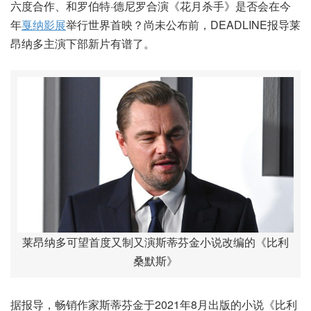
六度合作、和罗伯特·德尼罗合演《花月杀手》是否会在今
年
戛纳影展
举行世界首映？尚未公布前，DEADLINE报导莱
昂纳多主演下部新片有谱了。
莱昂纳多可望首度又制又演斯蒂芬金小说改编的《比利
桑默斯》
据报导，畅销作家斯蒂芬金于2021年8月出版的小说《比利