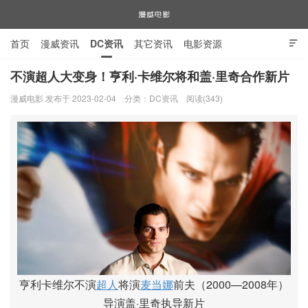
首页
漫威资讯
DC资讯
其它资讯
电影资源

电视剧资源
漫威图片
不演超人大变身！亨利·卡维尔将和盖·里奇合作新片
漫威电影 发布于 2023-02-04
分类：
DC资讯
阅读(343)
漫威电影
亨利卡维尔不演
超人
将演
麦当娜
前夫（2000—2008年）
导演盖·里奇执导新片