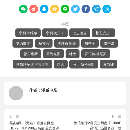









标签
亨利·卡维尔
亨利·戈尔丁
壮志凌云
壮志凌云2
戛纳影展
杨紫琼
查理兹·塞隆
狙击手
碟中谍
福尔摩斯
系列电影
绅士
罗伯特·德尼罗
莱昂纳多·迪卡普里奥
超人
马丁·斯科塞斯
麦当娜
作者：
漫威电影
上一篇
下一篇
谍战电影《无名》百度云网盘
流浪地球2百度云网盘【1080P
[BD720HD1280超高清]蓝光资源
高清】迅雷资源下载