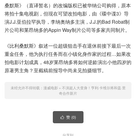
桑默斯》（直译暂名）的改编版权已被华纳公司购得，原本
将拍十集电视剧，但现在可望改拍电影，由《碟中谍3》导
演J.J.亚伯拉罕执导，李纳奥纳多主演，J.J.的Bad Robat制
片公司和莱昂纳多的Appin Way制片公司等多家共同制片。
《比利桑默斯》叙述一位超级狙击手在退休前接下最后一次
重金任务，他为执行任务而在小镇化身作家的过程…如果改
拍电影计划成真，48岁莱昂纳多将如何逆龄演出小他四岁的
原著男主角？至截稿前报导中尚未见拍摄细节。
未经允许不得转载：
漫威电影
»
不演超人大变身！亨利·卡维尔将和盖·里
奇合作新片
赞 (
0
)

分享到