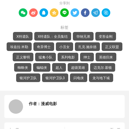
分享到









标签
X特遣队
X特遣队：全员集结
华纳兄弟
变形金刚
埃兹拉·米勒
奇异博士
小丑女
扎克·施奈德
正义联盟
正义黎明
猛禽小队
系列电影
绅士
英雄归来
蜘蛛侠
蝙蝠侠
超人
超级英雄
迈克尔·基顿
银河护卫队
银河护卫队3
闪电侠
龙与地下城
作者：
漫威电影