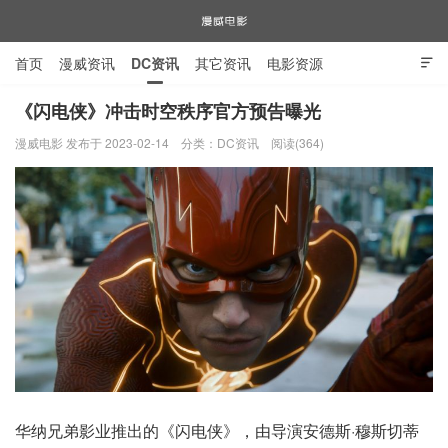
首页
漫威资讯
DC资讯
其它资讯
电影资源

电视剧资源
漫威图片
《闪电侠》冲击时空秩序官方预告曝光
漫威电影 发布于 2023-02-14
分类：
DC资讯
阅读(364)
漫威电影
华纳兄弟影业推出的《闪电侠》，由导演安德斯·穆斯切蒂