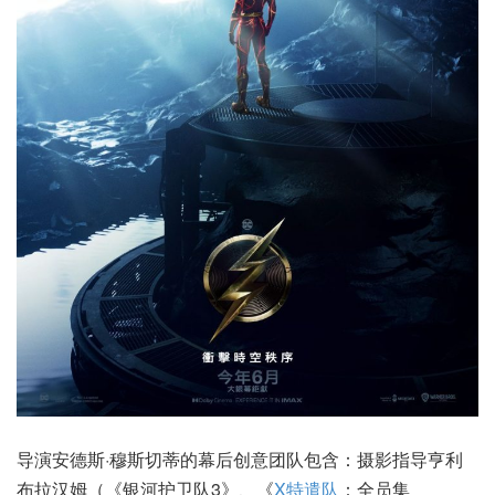
导演安德斯·穆斯切蒂的幕后创意团队包含：摄影指导亨利
布拉汉姆（《银河护卫队3》、《
X特遣队
：全员集