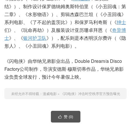
结》）、制作设计保罗德纳姆奥斯特伯里（《小丑回魂：第
二章》、《水形物语》）、剪辑杰森巴兰坦（《小丑回魂》
系列电影、《了不起的盖茨比》）和保罗马利奇斯（《
绅士
们》、《玩命再劫》）及服装设计亚历珊卓拜恩（《
奇异博
士
》、《
银河护卫队
》），配乐则是本杰明沃尔费许（《隐
形人》、《小丑回魂》系列电影）。
《闪电侠》由华纳兄弟影业出品，Double Dream/a Disco
Factory公司制作，导演安德斯·穆斯切蒂作品，华纳兄弟影
业负责全球发行，预计今年暑假上映。
未经允许不得转载：
漫威电影
»
《闪电侠》冲击时空秩序官方预告曝光
赞 (
0
)
