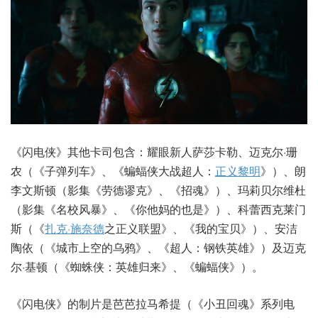
《闪电侠》其他卡司包含：耀眼新人萨莎卡勒、迈克尔·珊
农（《子弹列车》、《蝙蝠侠大战超人：
正义黎明
》）、朗
李文斯顿（影集《劳德谬克》、《招魂》）、玛莉贝尔维杜
（影集《名校风暴》、《你他妈的也是》）、科蕾西克莱门
斯（《
扎克·施奈德
之正义联盟》、《我的宝贝》）、安洁
陶依（《城市上空的乌鸦》、《超人：钢铁英雄》）及迈克
尔·基顿（《蜘蛛侠：英雄归来》、《蝙蝠侠》）。
《闪电侠》的制片是芭芭拉马希提（《小丑回魂》系列电