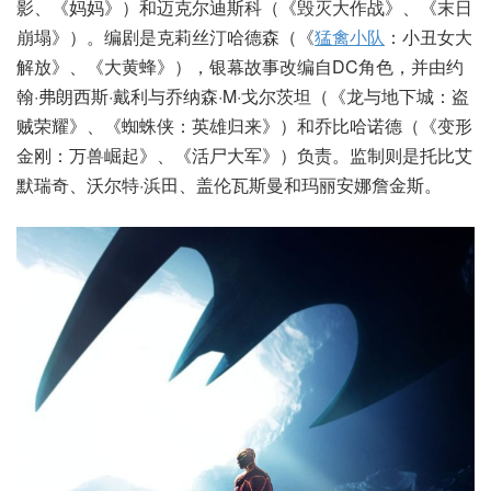
影、《妈妈》）和迈克尔迪斯科（《毁灭大作战》、《末日
崩塌》）。编剧是克莉丝汀哈德森（《
猛禽小队
：小丑女大
解放》、《大黄蜂》），银幕故事改编自DC角色，并由约
翰·弗朗西斯·戴利与乔纳森·M·戈尔茨坦（《龙与地下城：盗
贼荣耀》、《蜘蛛侠：英雄归来》）和乔比哈诺德（《变形
金刚：万兽崛起》、《活尸大军》）负责。监制则是托比艾
默瑞奇、沃尔特·浜田、盖伦瓦斯曼和玛丽安娜詹金斯。