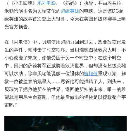
（《小丑回魂》
系列电影
、《妈妈》）执导，并由埃兹拉·
米勒饰演本名为贝瑞艾伦的
超级英雄
闪电侠。这是该DC超
级英雄的故事首次登上大银幕，今天在美国超级杯赛事上曝
光官方预告。
在《闪电侠》中，贝瑞使用超能力回到过去，想要改变已发
生的事件，却冲击了时空秩序。当贝瑞试图拯救家人时，不
小心改变了未来，使他受困于另一个时空中；在这个时空
中，回归的萨德将军正威胁着毁灭世界，但却没有超级英雄
可以求助，除非贝瑞能说服一位退休的
蝙蝠侠
重现江湖，解
救一位被监禁的氪星人……尽管他可能找错了人。到头来，
贝瑞为了拯救他所在的世界，返回他所知的未来，唯一的希
望就是用尽生命赛跑，但他最后做出的牺牲足以拯救整个宇
宙吗？