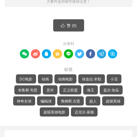
大事件这些细节值得注意！
赞 (
0
)

分享到









标签
DC电影
动画
动画电影
埃兹拉·米勒
小丑
布鲁斯·韦恩
意外
正义联盟
海王
盖尔·加朵
神奇女侠
蝙蝠侠
詹姆斯·古恩
超人
超级英雄
超级英雄电影
迈克尔·基顿