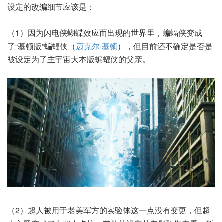
设定的改编细节应该是：
（1）因为闪电侠蝴蝶效应而出现的世界里，蝙蝠侠变成
了“基顿版”蝙蝠侠（
迈克尔·基顿
），但目前还不确定是否是
被设定为了主宇宙大本版蝙蝠侠的父亲。
（2）超人被用于老美军方的实验体这一点没有变更，但超