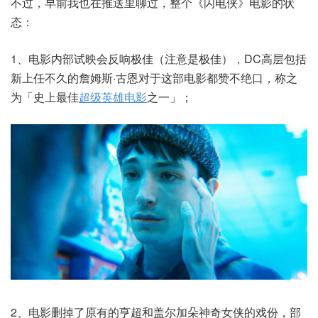
不过，早前我也在推送里聊过，整个《闪电侠》电影的状
态：
1、电影内部试映会反响极佳（注意是极佳），DC高层包括
新上任不久的詹姆斯·古恩对于这部电影都赞不绝口，称之
为「史上最佳
超级英雄电影
之一」；
2、电影删掉了原有的亨超和盖尔加朵神奇女侠的戏份，部