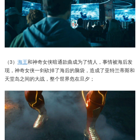
（3）
海王
和神奇女侠暗通款曲成为了情人，事情被海后发
现，神奇女侠一剑砍掉了海后的脑袋，造成了亚特兰蒂斯和
天堂岛之间的大战，整个世界危在旦夕；