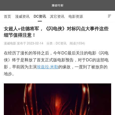
首页
漫威资讯
DC资讯
其它资讯
电影资源

电视剧资源
漫威图片
女超人+佐德将军，《闪电侠》对标闪点大事件这些
细节值得注意！
漫威电影
漫威电影 发布于 2023-02-14
分类：
DC资讯
阅读(1034)
在经历了漫长的等待之后，今年DC最后关注的电影《闪电
侠》终于是释放了首支正式版电影预告，对于DC的这部电
影，早前因为主演
埃兹拉·米勒
的缘故，一度到了被放弃的
地步。