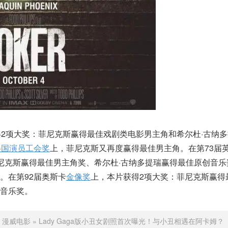
得2项大奖：菲尼克斯赢得最佳戏剧类电影男主角和希尔杜·古纳
美国演员工会奖
上，菲尼克斯又再度赢得最佳男主角。在第73届
尼克斯赢得最佳男主角奖、希尔杜·古纳多提瑞赢得最佳原创音乐
。在第92届奥斯卡
金像奖
上，本片获得2项大奖：菲尼克斯赢得
音乐奖。
：
漫威电影
»
Lady Gaga版小丑女剧照首次曝光！与小丑相遇在阿卡姆？