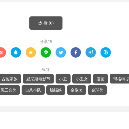
赞 (
0
)

分享到








标签
古驰家族
威尼斯电影节
小丑
小丑女
漫画
玛格特·
演员工会奖
自杀小队
蝙蝠侠
金像奖
金球奖