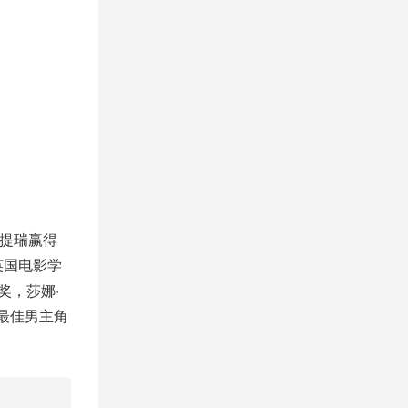
多提瑞赢得
英国电影学
奖，莎娜·
最佳男主角