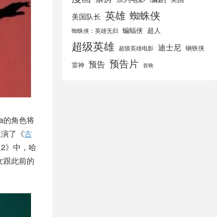
英雄
蜘蛛侠
美国队长
蝙蝠侠
超人
蜘蛛侠：英雄无归
超级英雄
迪士尼
钢铁侠
超级英雄电影
预告片
预告
雷神
首映
ga的角色将
主演了《
古
2》中，哈
女跟此前的