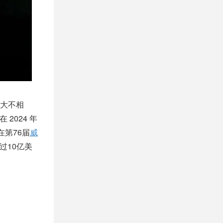
大不相
2024 年
在第76届
威
过10亿美