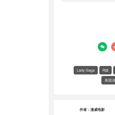

Lady Gaga
R级
美国
作者：
漫威电影