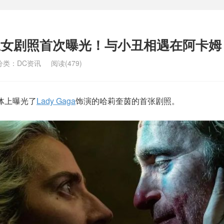
版小丑女剧照首次曝光！与小丑相遇在阿卡姆
分类：
DC资讯
阅读(479)
体上曝光了
Lady Gaga
饰演的哈莉奎茵的首张剧照。