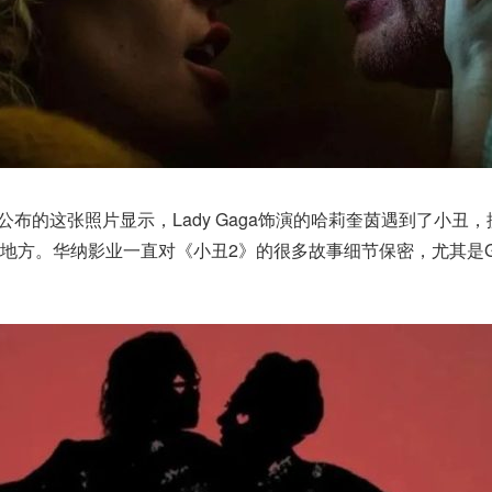
公布的这张照片显示，Lady Gaga饰演的哈莉奎茵遇到了小丑
地方。华纳影业一直对《小丑2》的很多故事细节保密，尤其是G