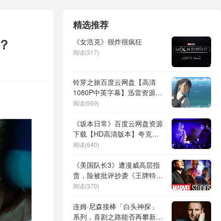
精选推荐
？
《女浩克》很炸很疯狂
阅读(317)
铃芽之旅百度云网盘【高清
1080P中英字幕】迅雷资源下
载
阅读(569)
《坂本日常》百度云网盘资源
下载【HD高清版本】夸克网
盘迅雷下载
阅读(640)
《美国队长3》遭漫威高层指
责，险被批评抄袭《王牌特
工》
阅读(370)
连姆·尼森接棒「白头神探」
系列，喜剧之路能否再攀新高