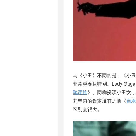
与《小丑》不同的是，《小丑
非常重要且特别。Lady G
驰家族
》。同样扮演小丑女，L
莉奎茵的设定没有之前《
自杀
区别会很大。