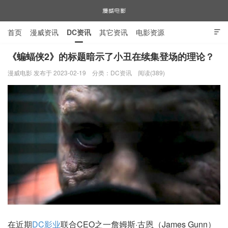
首页
漫威资讯
DC资讯
其它资讯
电影资源

电视剧资源
漫威图片
《蝙蝠侠2》的标题暗示了小丑在续集登场的理论？
漫威电影 发布于 2023-02-19
分类：
DC资讯
阅读(389)
漫威电影
在近期
DC影业
联合CEO之一詹姆斯·古恩（James Gunn）