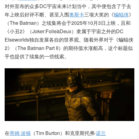
对外宣布的众多DC宇宙未来计划当中，其中便包含了于去
年上映后好评不断、甚至入围
奥斯卡
三项大奖的《
蝙蝠侠
》
（The Batman）之续集将会于2025年10月3日上映，且和
《小丑2》（Joker:FolieàDeux）隶属于宇宙之外的DC
Elseworlds独自发展各自的世界观。随着外界对于《蝙蝠侠
2》（The Batman Part II）的期待值水涨船高，这个标题似
乎也提供了续集的一些线索。
在
蒂姆·波顿
（Tim Burton）和克里斯托弗·
诺兰