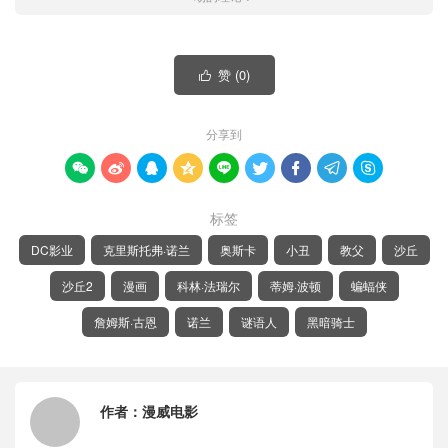
赞 (
0
)

分享到









标签
DC影业
克里斯托弗·诺兰
奥斯卡
小丑
教父
沙丘
沙丘2
漫画
科林·法瑞尔
蒂姆·波顿
蝙蝠侠
詹姆斯·古恩
诺兰
谜语人
黑暗骑士
作者：
漫威电影