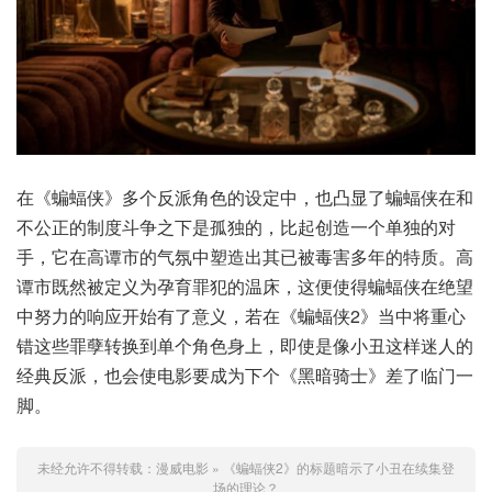
在《蝙蝠侠》多个反派角色的设定中，也凸显了蝙蝠侠在和
不公正的制度斗争之下是孤独的，比起创造一个单独的对
手，它在高谭市的气氛中塑造出其已被毒害多年的特质。高
谭市既然被定义为孕育罪犯的温床，这便使得蝙蝠侠在绝望
中努力的响应开始有了意义，若在《蝙蝠侠2》当中将重心
错这些罪孽转换到单个角色身上，即使是像小丑这样迷人的
经典反派，也会使电影要成为下个《黑暗骑士》差了临门一
脚。
未经允许不得转载：
漫威电影
»
《蝙蝠侠2》的标题暗示了小丑在续集登
场的理论？