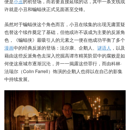
便是
小丑
的初登场，而若要直接延续的话，其中一条支线或
许就是小丑和蝙蝠侠正式见面甚至交锋。
虽然对于蝙蝠侠这个角色而言，小丑在续集的出现无庸置疑
也替这个续作奠定了基础，但他或许不该成为主要的反派角
色，《蝙蝠侠》最吸引人的元素之一便在他成功平衡了多个
漫画
中的经典反派的登场：法尔康、企鹅人、
谜语人
，以及
藉由这些反派角色去深入挖掘高谭市精英阶层中的腐败是如
何使这座城市逐渐沉沦，并一一揭露这些罪行，而由科林·
法瑞尔（Colin Farrell）饰演的企鹅人也得以在自己的影集
中持续发展。