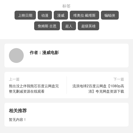
标签
上映日期
动漫
漫威
维奥拉·戴维斯
蝙蝠侠
詹姆斯·古恩
超人
超级英雄
作者：
漫威电影
上一篇
下一篇
熊出没之伴我熊芯百度云网盘完
流浪地球2百度云网盘【1080p高
整无删减资源在线观看
清】夸克网盘资源下载
相关推荐
暂无内容！