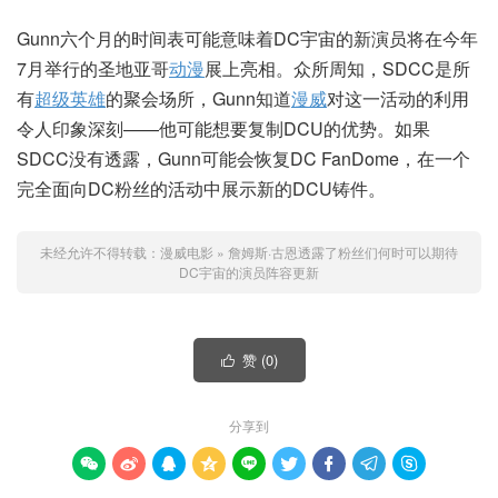
Gunn六个月的时间表可能意味着DC宇宙的新演员将在今年
7月举行的圣地亚哥
动漫
展上亮相。众所周知，SDCC是所
有
超级英雄
的聚会场所，Gunn知道
漫威
对这一活动的利用
令人印象深刻——他可能想要复制DCU的优势。如果
SDCC没有透露，Gunn可能会恢复DC FanDome，在一个
完全面向DC粉丝的活动中展示新的DCU铸件。
未经允许不得转载：
漫威电影
»
詹姆斯·古恩透露了粉丝们何时可以期待
DC宇宙的演员阵容更新
赞 (
0
)

分享到








