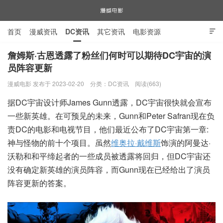
首页
漫威资讯
DC资讯
其它资讯
电影资源

电视剧资源
漫威图片
詹姆斯·古恩透露了粉丝们何时可以期待DC宇宙的演
员阵容更新
漫威电影
漫威电影 发布于 2023-02-20
分类：
DC资讯
阅读(663)
据DC宇宙设计师James Gunn透露，DC宇宙很快就会宣布
一些新英雄。在可预见的未来，Gunn和Peter Safran现在负
责DC的电影和电视节目，他们最近公布了DC宇宙第一章:
神与怪物的前十个项目。虽然
维奥拉·戴维斯
饰演的阿曼达·
沃勒和和平缔起者的一些成员被透露将回归，但DC宇宙还
没有确定新英雄的演员阵容，而Gunn现在已经给出了演员
阵容更新的答案。