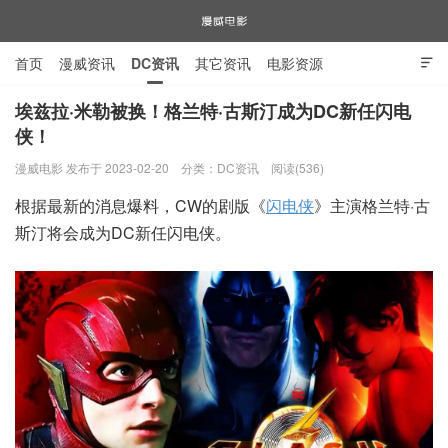
首页
漫威资讯
DC资讯
其它资讯
电影资源

电视剧资源
漫威图片
埃兹拉·米勒被换！格兰特·古斯汀成为DC新任闪电
侠！
漫威电影
漫威电影 发布于 2023-02-20
分类：
DC资讯
阅读(536)
根据最新的消息爆料，CW的剧版《
闪电侠
》主演格兰特·古
斯汀将会成为DC新任闪电侠。