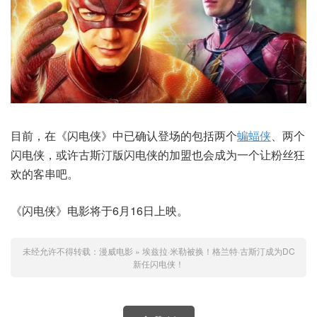
目前，在《闪电侠》中已确认登场的包括两个
蝙蝠侠
、两个
闪电侠，或许古斯汀版闪电侠的加盟也会成为一个让粉丝狂
欢的客串吧。
《闪电侠》电影将于6月16日上映。
未经允许不得转载：
漫威电影
»
埃兹拉·米勒被换！格兰特·古斯汀成为DC
新任闪电侠！