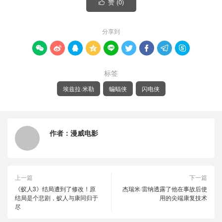
赞 (
0
)

分享到









标签
埃兹拉·米勒
蝙蝠侠
闪电侠
作者：
漫威电影
上一篇
下一篇
《蚁人3》结局遭到了修改！原
杰瑞米·雷纳透露了他在事故后使
结局是个悲剧，蚁人与康同归于
用的尖端康复技术
尽