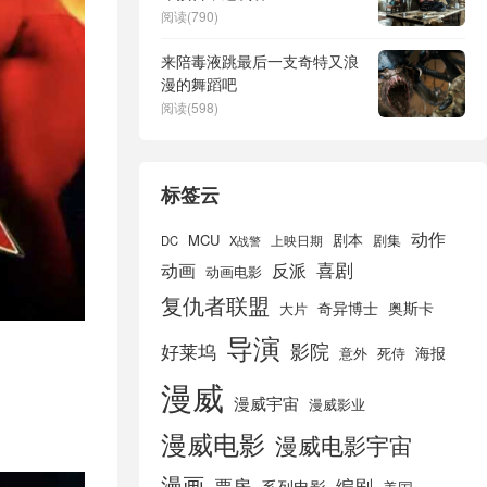
阅读(790)
来陪毒液跳最后一支奇特又浪
漫的舞蹈吧
阅读(598)
标签云
动作
剧本
MCU
剧集
DC
X战警
上映日期
喜剧
动画
反派
动画电影
复仇者联盟
奇异博士
奥斯卡
大片
导演
好莱坞
影院
海报
死侍
意外
漫威
漫威宇宙
漫威影业
漫威电影
漫威电影宇宙
漫画
票房
编剧
系列电影