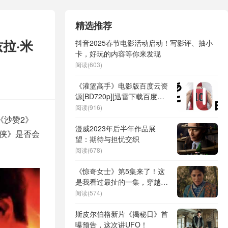
精选推荐
拉·米
抖音2025春节电影活动启动！写影评、抽小
卡，好玩的内容等你来发现
阅读(603)
《灌篮高手》电影版百度云资
源[BD720p][迅雷下载百度云
链接mp4]
阅读(916)
《沙赞2》
漫威2023年后半年作品展
电侠》是否会
望：期待与担忧交织
阅读(678)
《惊奇女士》第5集来了！这
是我看过最扯的一集，穿越时
空诺尔维度登场
阅读(574)
斯皮尔伯格新片《揭秘日》首
曝预告，这次讲UFO！