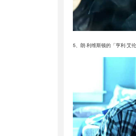
5、朗·利维斯顿的「亨利·艾