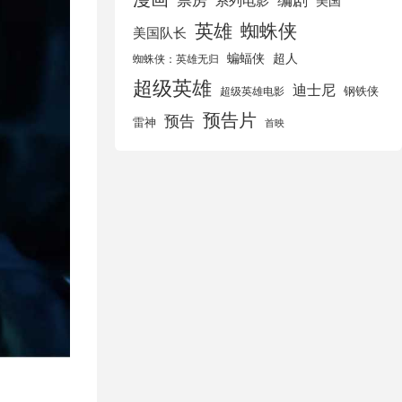
美国
英雄
蜘蛛侠
美国队长
蝙蝠侠
超人
蜘蛛侠：英雄无归
超级英雄
迪士尼
钢铁侠
超级英雄电影
预告片
预告
雷神
首映