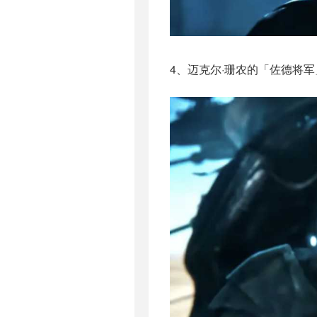
4、迈克尔·珊农的「佐德将军