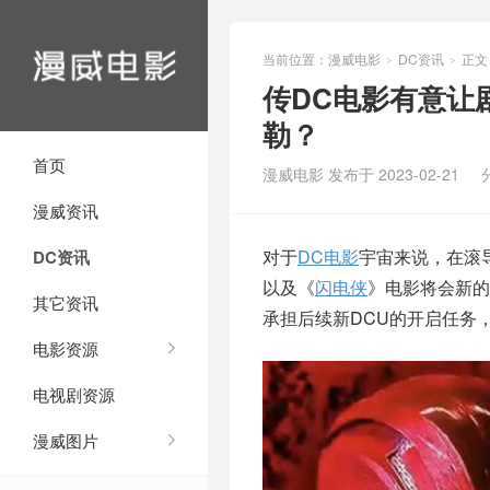
当前位置：
漫威电影
DC资讯
正文
>
>
传DC电影有意让
勒？
首页
漫威电影 发布于 2023-02-21
漫威资讯
对于
DC电影
宇宙来说，在滚
DC资讯
以及《
闪电侠
》电影将会新的
其它资讯
承担后续新DCU的开启任务
电影资源
电视剧资源
漫威图片