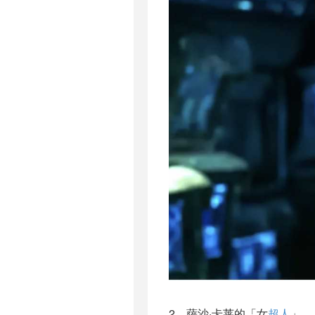
2、萨沙·卡莱的「女
超人
」