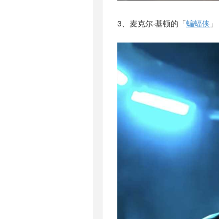
3、麦克尔·基顿的「
蝙蝠侠
」