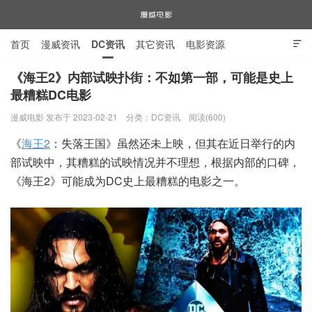
首页
漫威资讯
DC资讯
其它资讯
电影资源

电视剧资源
漫威图片
《海王2》内部试映扑街：不如第一部，可能是史上
最糟糕DC电影
漫威电影
漫威电影 发布于 2023-02-21
分类：
DC资讯
阅读(600)
《
海王2
：失落王国》虽然还未上映，但其在近日举行的内
部试映中，其糟糕的试映情况并不理想，根据内部的口碑，
《海王2》可能成为DC史上最糟糕的电影之一。