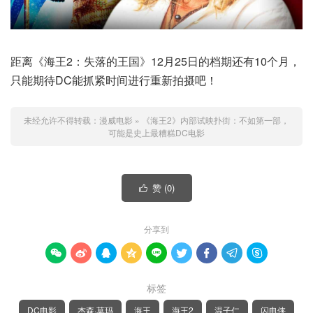
距离《海王2：失落的王国》12月25日的档期还有10个月，
只能期待DC能抓紧时间进行重新拍摄吧！
未经允许不得转载：
漫威电影
»
《海王2》内部试映扑街：不如第一部，
可能是史上最糟糕DC电影
赞 (
0
)

分享到









标签
DC电影
杰森·莫玛
海王
海王2
温子仁
闪电侠