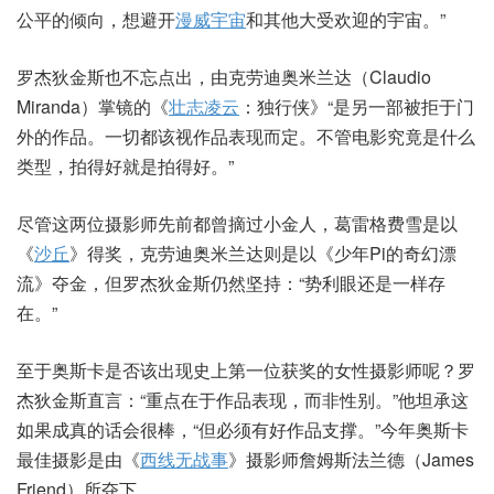
公平的倾向，想避开
漫威宇宙
和其他大受欢迎的宇宙。”
罗杰狄金斯也不忘点出，由克劳迪奥米兰达（Claudio
Miranda）掌镜的《
壮志凌云
：独行侠》“是另一部被拒于门
外的作品。一切都该视作品表现而定。不管电影究竟是什么
类型，拍得好就是拍得好。”
尽管这两位摄影师先前都曾摘过小金人，葛雷格费雪是以
《
沙丘
》得奖，克劳迪奥米兰达则是以《少年Pi的奇幻漂
流》夺金，但罗杰狄金斯仍然坚持：“势利眼还是一样存
在。”
至于奥斯卡是否该出现史上第一位获奖的女性摄影师呢？罗
杰狄金斯直言：“重点在于作品表现，而非性别。”他坦承这
如果成真的话会很棒，“但必须有好作品支撑。”今年奥斯卡
最佳摄影是由《
西线无战事
》摄影师詹姆斯法兰德（James
Friend）所夺下。