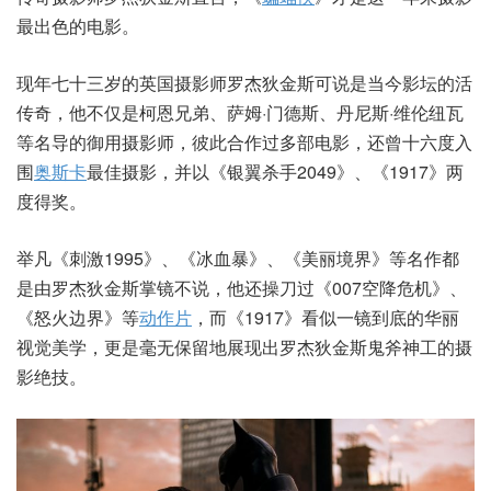
最出色的电影。
现年七十三岁的英国摄影师罗杰狄金斯可说是当今影坛的活
传奇，他不仅是柯恩兄弟、萨姆·门德斯、丹尼斯·维伦纽瓦
等名导的御用摄影师，彼此合作过多部电影，还曾十六度入
围
奥斯卡
最佳摄影，并以《银翼杀手2049》、《1917》两
度得奖。
举凡《刺激1995》、《冰血暴》、《美丽境界》等名作都
是由罗杰狄金斯掌镜不说，他还操刀过《007空降危机》、
《怒火边界》等
动作片
，而《1917》看似一镜到底的华丽
视觉美学，更是毫无保留地展现出罗杰狄金斯鬼斧神工的摄
影绝技。