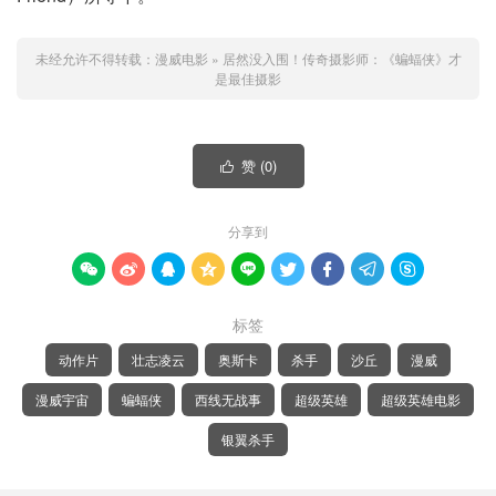
未经允许不得转载：
漫威电影
»
居然没入围！传奇摄影师：《蝙蝠侠》才
是最佳摄影
赞 (
0
)

分享到









标签
动作片
壮志凌云
奥斯卡
杀手
沙丘
漫威
漫威宇宙
蝙蝠侠
西线无战事
超级英雄
超级英雄电影
银翼杀手