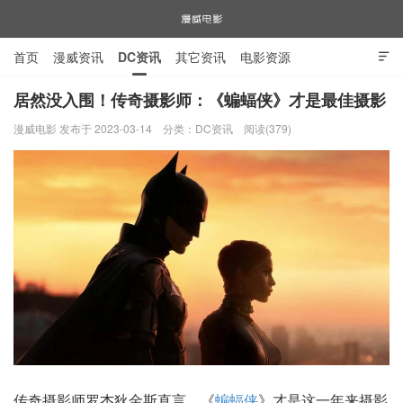
首页
漫威资讯
DC资讯
其它资讯
电影资源

电视剧资源
漫威图片
居然没入围！传奇摄影师：《蝙蝠侠》才是最佳摄影
漫威电影 发布于 2023-03-14
分类：
DC资讯
阅读(379)
漫威电影
传奇摄影师罗杰狄金斯直言，《
蝙蝠侠
》才是这一年来摄影