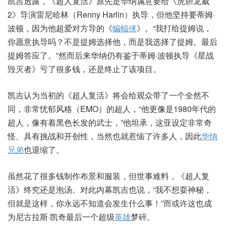
凯吉透露，《超人复活》原先是华纳属意要给《虎胆龙威
2》导演雷尼哈林（Renny Harlin）执导，但他坚持要蒂姆·
波顿，因为他超爱对方导的《
蝙蝠侠
》。“我打给提姆说，
你愿意执导吗？不是提姆选择他，而是我选择了提姆。最后
提姆答应了。”然而后来华纳仍有鉴于蒂姆·波顿执导《星战
毁灭者》亏了很多钱，还是终止了该项目。
凯吉认为当初的《超人复活》将会给观众带了一个全然不
同，非常忧郁风格（EMO）的超人，“他更像是1980年代的
超人，像有着黑色长发的武士，”他坦承，这亚设定非常奇
怪、具有挑战和开创性，当然也就惹恼了许多人，因此
华纳
兄弟
也退缩了。
虽然花了很多钱制作布景和服装，但世事难料，《超人复
活》终究还是泡汤。对此内幕凯吉也说，“我不想耍神秘，
但就是这样，你永远不知道会发生什么事！”而或许这也成
为尼古拉斯·凯奇最后一个超级
英雄
梦碎。