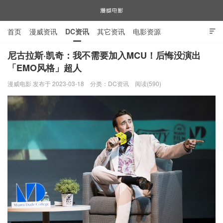
首页
漫威资讯
DC资讯
其它资讯
电影资源

电视剧资源
漫威图片
尼古拉斯·凯奇：我不需要加入MCU！后悔没演出
「EMO风格」超人
漫威电影
漫威电影 发布于 2023-03-18
分类：
DC资讯
阅读(590)