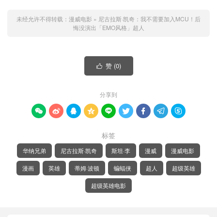
未经允许不得转载：
漫威电影
»
尼古拉斯·凯奇：我不需要加入MCU！后
悔没演出「EMO风格」超人
赞 (
0
)

分享到









标签
华纳兄弟
尼古拉斯·凯奇
斯坦·李
漫威
漫威电影
漫画
英雄
蒂姆·波顿
蝙蝠侠
超人
超级英雄
超级英雄电影