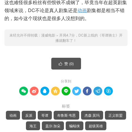
这也难怪很多粉丝有些恨铁不成钢了，毕竟当年在超英剧集
领域来说，DC不论是真人剧集还是
动画
剧集都是相当不错
的，如今这个现状也是很多人没想到的。
未经允许不得转载：
漫威电影
»
开局4.7分，DC新上线的《哥谭骑士》开
播就翻车了！
赞 (
0
)

分享到









标签
动画
反派
哥谭
布鲁斯·韦恩
杰森·莫玛
正义联盟
海王
盖尔·加朵
蝙蝠侠
超级英雄