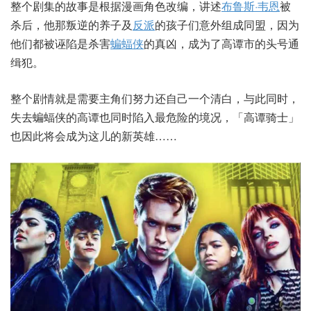
整个剧集的故事是根据漫画角色改编，讲述
布鲁斯·韦恩
被
杀后，他那叛逆的养子及
反派
的孩子们意外组成同盟，因为
他们都被诬陷是杀害
蝙蝠侠
的真凶，成为了高谭市的头号通
缉犯。
整个剧情就是需要主角们努力还自己一个清白，与此同时，
失去蝙蝠侠的高谭也同时陷入最危险的境况，「高谭骑士」
也因此将会成为这儿的新英雄……