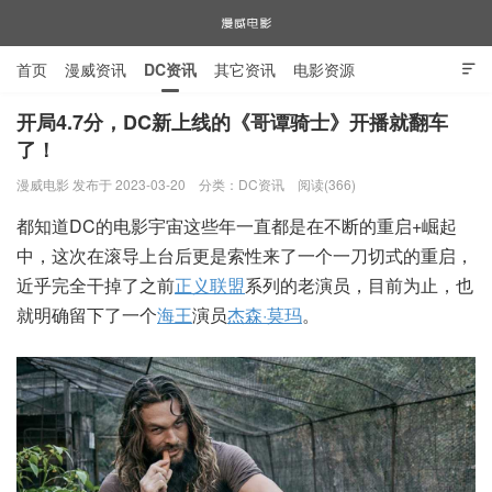
首页
漫威资讯
DC资讯
其它资讯
电影资源

电视剧资源
漫威图片
开局4.7分，DC新上线的《哥谭骑士》开播就翻车
了！
漫威电影
漫威电影 发布于 2023-03-20
分类：
DC资讯
阅读(366)
都知道DC的电影宇宙这些年一直都是在不断的重启+崛起
中，这次在滚导上台后更是索性来了一个一刀切式的重启，
近乎完全干掉了之前
正义联盟
系列的老演员，目前为止，也
就明确留下了一个
海王
演员
杰森·莫玛
。