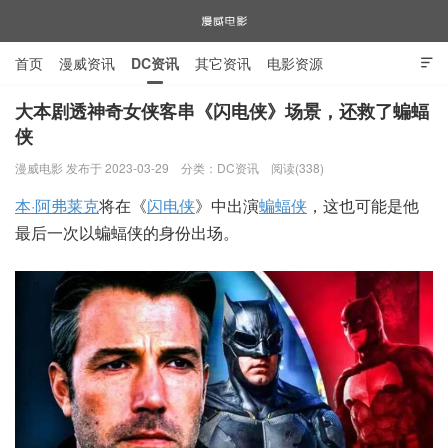
首页
漫威资讯
DC资讯
其它资讯
电影资源

电视剧资源
漫威图片
大本剧透神奇女侠客串《闪电侠》场景，还救了蝙蝠
侠
漫威电影
漫威电影 发布于 2023-03-29
分类：
DC资讯
阅读(338)
本·阿弗莱克
将在《
闪电侠
》中出演
蝙蝠侠
，这也可能是他
最后一次以蝙蝠侠的身份出场。