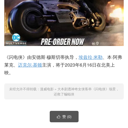
《闪电侠》由安德斯·穆斯切蒂执导，
埃兹拉·米勒
、本·阿弗
莱克、
迈克尔·基顿
主演，将于2023年6月16日在北美上
映。
未经允许不得转载：
漫威电影
»
大本剧透神奇女侠客串《闪电侠》场景，
还救了蝙蝠侠
赞 (
0
)
