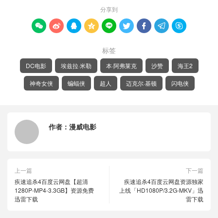
分享到









标签
DC电影
埃兹拉·米勒
本·阿弗莱克
沙赞
海王2
神奇女侠
蝙蝠侠
超人
迈克尔·基顿
闪电侠
作者：
漫威电影
上一篇
下一篇
疾速追杀4百度云网盘【超清
疾速追杀4百度云网盘资源独家
1280P-MP4-3.3GB】资源免费
上线「HD1080P/3.2G-MKV」迅
迅雷下载
雷下载