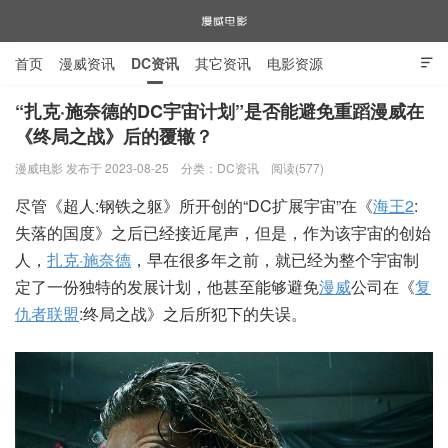
首页
漫威资讯
DC资讯
其它资讯
电影资源

电视剧资源
漫威图片
“扎克·施奈德的DC宇宙计划”是否能避免重蹈漫威在
《终局之战》后的覆辙？
漫威电影
漫威电影 发布于 2023-08-25
分类：
DC资讯
阅读(577)
尽管《超人:钢铁之躯》所开创的“DC扩展宇宙”在《
海王2
:
失落的国度》之后已经接近尾声，但是，作为该宇宙的创始
人，
扎克·施奈德
，早在很多年之前，就已经为整个宇宙制
定了一份独特的发展计划，他甚至能够避免
漫威
公司在《
复
仇者联盟
:终局之战》之后所犯下的失误。