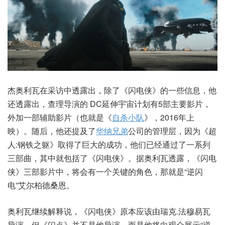
杰奥利瓦在采访中透露出，除了《闪电侠》的一些信息，他
还透露出，查理导演的 DC延伸宇宙计划有5部主要影片，
外加一部辅助影片（也就是《
自杀小队
》，2016年上
映）。随后，他还提及了
华纳兄弟
公司的管理层，因为《超
人:钢铁之躯》取得了巨大的成功，他们已经通过了一系列
三部曲，其中就包括了《闪电侠》。据奥利瓦透露，《闪电
侠》三部影片中，将会有一个关键的角色，那就是“逆闪
电”艾尔柏德桑恩。
奥利瓦继续解释说，《闪电侠》原本应该由瑞克.法穆易瓦
导演，但《闪点》并不是他导演，而是他将向观众展示“逆