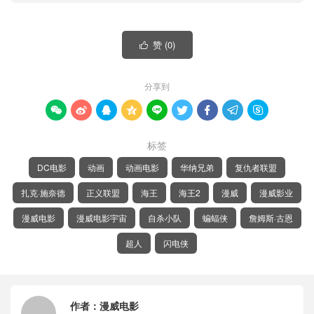
赞 (
0
)

分享到









标签
DC电影
动画
动画电影
华纳兄弟
复仇者联盟
扎克·施奈德
正义联盟
海王
海王2
漫威
漫威影业
漫威电影
漫威电影宇宙
自杀小队
蝙蝠侠
詹姆斯·古恩
超人
闪电侠
作者：
漫威电影