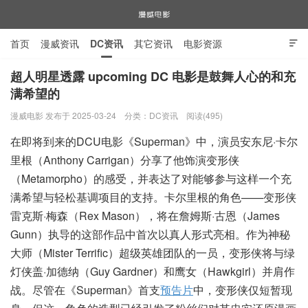
首页
漫威资讯
DC资讯
其它资讯
电影资源

电视剧资源
漫威图片
超人明星透露 upcoming DC 电影是鼓舞人心的和充
满希望的
漫威电影
漫威电影 发布于 2025-03-24
分类：
DC资讯
阅读(495)
在即将到来的DCU电影《Superman》中，演员安东尼·卡尔
里根（Anthony Carrigan）分享了他饰演变形侠
（Metamorpho）的感受，并表达了对能够参与这样一个充
满希望与轻松基调项目的支持。卡尔里根的角色——变形侠
雷克斯·梅森（Rex Mason），将在詹姆斯·古恩（James
Gunn）执导的这部作品中首次以真人形式亮相。作为神秘
大师（Mister Terrific）超级英雄团队的一员，变形侠将与绿
灯侠盖·加德纳（Guy Gardner）和鹰女（Hawkgirl）并肩作
战。尽管在《Superman》首支
预告片
中，变形侠仅短暂现