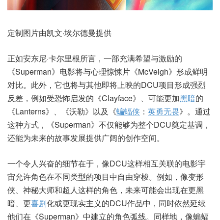
定制图片由凯文·埃尔德曼提供
正如安东尼·卡尔里根所言，一部充满希望与激励的
《Superman》电影将与心理惊悚片《McVeigh》形成鲜明
对比。此外，它也将与其他即将上映的DCU项目形成强烈
反差，例如受恐怖启发的《Clayface》、可能更加
黑暗
的
《Lanterns》、《沃勒》以及《
蝙蝠侠
：
英勇无畏
》。通过
这种方式，《Superman》不仅能够为整个DCU奠定基调，
还能为未来的故事发展提供广阔的创作空间。
一个令人兴奋的细节在于，像DCU这样相互关联的电影宇
宙允许角色在不同类型的项目中自由穿梭。例如，像变形
侠、神秘大师和超人这样的角色，未来可能会出现在更黑
暗、更
喜剧
化或更现实主义的DCU作品中，同时依然延续
他们在《Superman》中建立的角色弧线。同样地，像蝙蝠