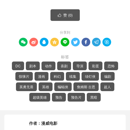
赞 (
0
)

分享到









标签
DC
剧本
动作
喜剧
导演
彩蛋
恐怖
惊悚片
漫画
科幻
续集
绿灯侠
编剧
英勇无畏
英雄
蝙蝠侠
詹姆斯·古恩
超人
超级英雄
预告
预告片
黑暗
作者：
漫威电影