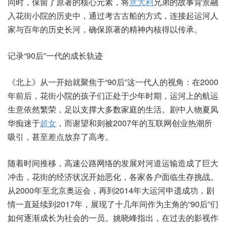
同时，保留了原著的核心元素，将
意大利
兄弟的故事背景融
入花街小院的历史中，通过考古古船的方式，连接起运河人
家与百年的历史长河，确保原著的精神内核得以传承。
记录“90后”一代的成长轨迹
《北上》从一开始就聚焦于“90后”这一代人的视角：在2000
年前后，花街小院的孩子们正处于少年时期，运河上的航运
生意依然繁荣，足以支撑大多数家庭的生活。剧中人物夏凤
华痴迷于
超女
，而谢望和则被2007年的互联网创业热潮所
吸引，甚至差点放弃了高考。
随着时间推移，高速公路网络的发展对河道运输造成了巨大
冲击，花街的经济状况开始恶化，各家各户面临生存挑战。
从2000年至北京奥运会，再到2014年大运河申遗成功，剧
情一直延续到2017年，展现了十几年间作为主角的“90后”们
如何逐渐成长为社会的一员。姚晓峰指出，在过去的影视作