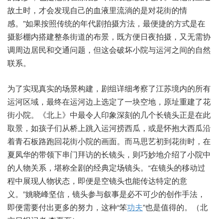
故土时，才会发现自己的血液里流淌的是对花街的情
感。”如果按照传统的年代剧拍摄方法，最便捷的方式是在
摄影棚内搭建整条街道的布景，既方便日夜拍摄，又无需协
调周边居民和交通问题，但这会破坏小院与运河之间的自然
联系。
为了实现真实的场景构建，剧组详细考察了江苏境内的所有
运河区域，最终在运河边上选定了一块空地，原址重建了花
街小院。《北上》中最令人印象深刻的几个长镜头正是在此
取景，如孩子们从桥上跳入运河捞西瓜，或是怀抱大西瓜沿
着青石板路跑回花街小院的画面。而马思艺初到花街时，在
夏凤华的带领下串门拜访的长镜头，则巧妙地介绍了小院中
的人物关系，堪称全剧的经典定场镜头。“在镜头的移动过
程中展现人物状态，即便是空镜头也能传达特定的意
义。”姚晓峰坚信，镜头参与叙事是必不可少的创作手法，
即便需要付出更多的努力，这种“笨
功夫
”也是值得的。（北