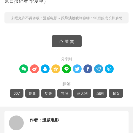
京日报记者 李夏至）
未经允许不得转载：
漫威电影
»
跟导演姚晓峰聊聊：90后的成长和乡愁
赞 (
0
)

分享到









标签
007
剧集
功夫
导演
意大利
编剧
超女
作者：
漫威电影