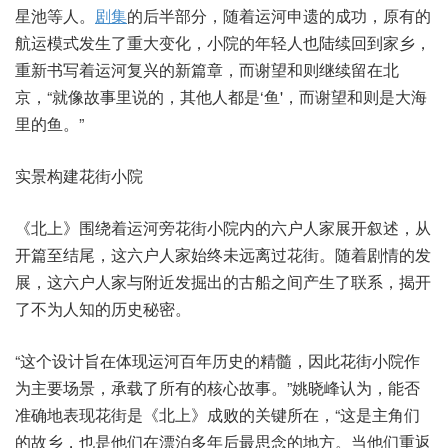
星池等人。
剧集
的后半部分，随着运河申遗的成功，原有的
航运模式发生了重大变化，小院的年轻人也陆续回到家乡，
重新书写着运河复兴的新篇章，而谢望和则继续留在北
京，“就像故事里说的，其他人都是‘鱼'，而谢望和则是大海
里的鱼。”
实景构建花街小院
《北上》围绕着运河旁花街小院内的六户人家展开叙述，从
开篇至结尾，这六户人家始终未远离过花街。随着剧情的发
展，这六户人家与附近发掘出的古船之间产生了联系，揭开
了不为人知的历史秘密。
“这个设计旨在体现运河百年历史的精髓，因此花街小院作
为主要场景，承载了所有的核心故事。”姚晓峰认为，能否
准确地表现花街是《北上》成败的关键所在，“这是主角们
的故乡，也是他们在漂泊多年后最思念的地方。当他们重返