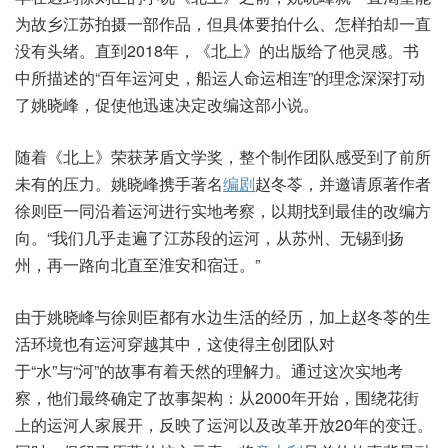
为故乡江苏拍摄一部作品，但具体要拍什么、怎样拍却一直
没有头绪。直到2018年，《北上》的出版给了他灵感。书
中所描述的“百年运河史，船运人命运相连”的理念深深打动
了姚晓峰，促使他迅速决定改编这部小说。
随着《北上》荣获茅盾文学奖，整个制作团队感受到了前所
未有的压力。姚晓峰携手著名
编剧
赵冬苓，并邀请原著作者
徐则臣一同沿着运河进行实地考察，以期找到最佳的改编方
向。“我们几乎走遍了江苏段的运河，从苏州、无锡到扬
州，再一路向北直至淮安和宿迁。”
由于姚晓峰与徐则臣都有水边生活的经历，加上赵冬苓的生
活环境也有运河穿越其中，这使得主创团队对
于“水”与“河”的故事有着天然的理解力。通过这次实地考
察，他们最终确定了故事架构：从2000年开始，围绕花街
上的运河人家展开，反映了运河以及改革开放20年的变迁。