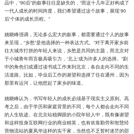
品中，“90后”的叙事往往是缺失的，“而这十几年正好构成了
一代人成长的时间跨度，我们希望通过这个故事，展现‘90
后'个体的成长历程。”
姚晓峰强调，无论多么宏大的叙事，都需要通过个人的故事
来呈现，“乡愁”是他选择的一种表达方式。“对于离开家乡前
往大城市打拼的年轻人来说，乡愁是共同的主题，而北京对
于小城青年而言极具吸引力，‘北上'成为许多人的选择。”剧
中的角色们或通过读书或工作来到北京，各自走向不同的生
活道路。比如，毕业后工作的谢望和选择了住在通州，因为
那里有运河，让他想起了家乡的味道。
姚晓峰认为，书写年轻人的成长必须基于现实主义原则。高
考之后，由于学历和家庭背景的不同，每个人都会走向不同
的人生轨迹。在北京站稳脚跟的小院年轻人中，既有像谢望
和这样投身互联网行业的商业精英，也有依靠勤劳和智慧经
营物流站的夏凤华这样的实干家，当然也不乏暂时迷茫的邵