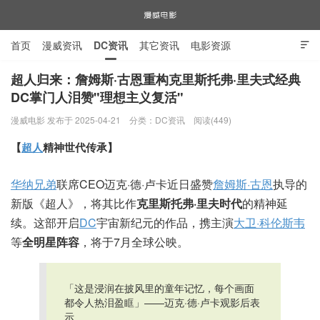
首页
漫威资讯
DC资讯
其它资讯
电影资源

电视剧资源
漫威图片
超人归来：詹姆斯·古恩重构克里斯托弗·里夫式经典
DC掌门人泪赞"理想主义复活"
漫威电影
漫威电影 发布于 2025-04-21
分类：
DC资讯
阅读(449)
【
超人
精神世代传承】
华纳兄弟
联席CEO迈克·德·卢卡近日盛赞
詹姆斯·古恩
执导的
新版《超人》，将其比作
克里斯托弗·里夫时代
的精神延
续。这部开启
DC
宇宙新纪元的作品，携主演
大卫·科伦斯韦
等
全明星阵容
，将于7月全球公映。
「这是浸润在披风里的童年记忆，每个画面
都令人热泪盈眶」——迈克·德·卢卡观影后表
示