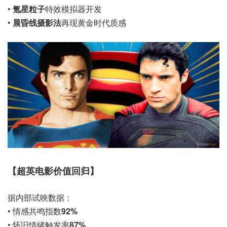
•
氪星粒子
特效模拟器开发
•
晨昏线摄影法
再现黄金时代质感
【超英电影价值回归】
据内部试映数据：
• 情感共鸣指数
92%
• 怀旧情绪触发率
87%