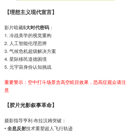
【理想主义现代宣言】
影片暗藏
5大时代密码
：
1. 冷战美学的视觉重构
2. 人工智能伦理思辨
3. 气候危机超级解决方案
4. 星际移民道德困境
5. 元宇宙身份认知挑战
重要警示：空中打斗场景含高空眩目效果，恐高症观众请注
意
【胶片光影叙事革命】
摄影指导亨利·布拉汉姆突破：
•
全息反射
技术重塑超人飞行轨迹