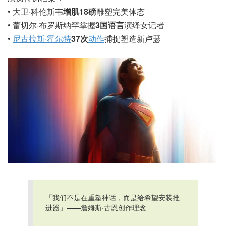
• 大卫·科伦斯韦
增肌18磅
雕塑完美体态
• 蕾切尔·布罗斯纳罕掌握
3国语言
演绎女记者
•
尼古拉斯·霍尔特
37次
动作
捕捉塑造新卢瑟
「我们不是在重塑神话，而是给希望安装推
进器」——詹姆斯·古恩创作理念