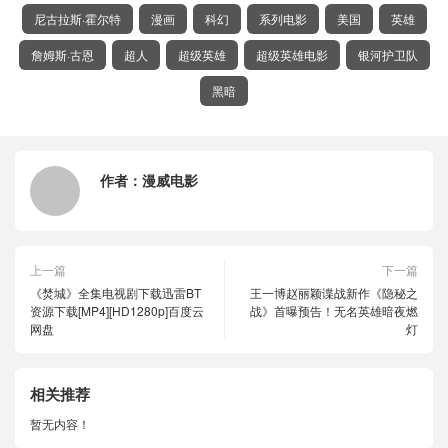
尼古拉斯·霍尔特
漫画
科幻
系列电影
美国
英雄
詹姆斯·古恩
超人
超级英雄
超级英雄电影
银河护卫队
黑暗
作者：
漫威电影
上一篇
下一篇
《焚城》全集电视剧下载迅雷BT
王一博赵丽颖谍战新作《隐秘之
资源下载[MP4][HD1280p]百度云
战》首曝预告！无名英雄暗夜燃
网盘
灯
相关推荐
暂无内容！