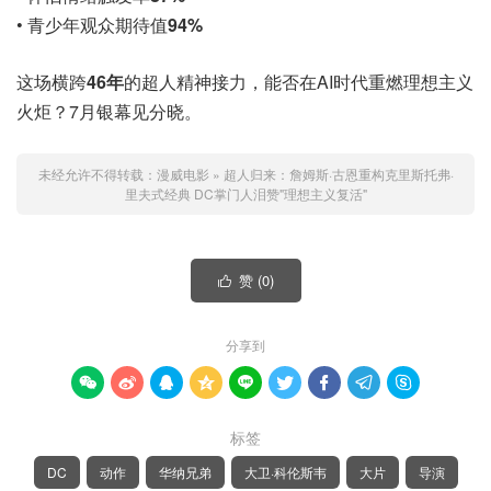
• 青少年观众期待值
94%
这场横跨
46年
的超人精神接力，能否在AI时代重燃理想主义
火炬？7月银幕见分晓。
未经允许不得转载：
漫威电影
»
超人归来：詹姆斯·古恩重构克里斯托弗·
里夫式经典 DC掌门人泪赞"理想主义复活"
赞 (
0
)

分享到









标签
DC
动作
华纳兄弟
大卫·科伦斯韦
大片
导演