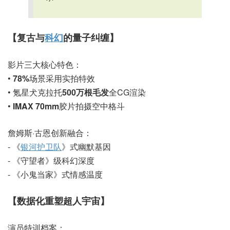
【复古与
科幻
的量子纠缠】
影片三大核心特色：
•
78%
场景采用实拍特效
• 氪星犬克拉托
500万根毛发
全CG渲染
•
IMAX 70mm
胶片拍摄空中格斗
詹姆斯·古恩创新融合：
- 《
银河护卫队
》式幽默基因
- 《守望者》级科幻深度
- 《小鬼当家》式情感温度
【数据化重塑超人宇宙】
演员特训档案：