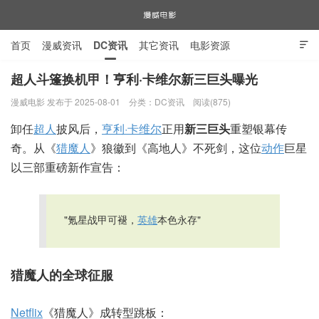
首页
漫威资讯
DC资讯
其它资讯
电影资源

电视剧资源
漫威图片
超人斗篷换机甲！亨利·卡维尔新三巨头曝光
漫威电影 发布于 2025-08-01
分类：
DC资讯
阅读(875)
漫威电影
卸任
超人
披风后，
亨利·卡维尔
正用
新三巨头
重塑银幕传
奇。从《
猎魔人
》狼徽到《高地人》不死剑，这位
动作
巨星
以三部重磅新作宣告：
"氪星战甲可褪，
英雄
本色永存"
猎魔人的全球征服
Netflix
《猎魔人》成转型跳板：