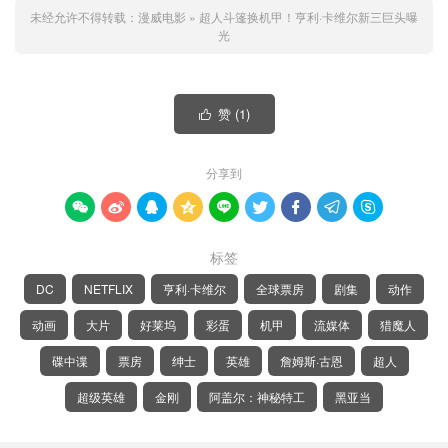
未经允许不得转载：
漫威电影
»
超人斗篷换机甲！亨利·卡维尔新三巨头曝
光
赞 (
1
)

分享到









标签
DC
NETFLIX
亨利·卡维尔
全球票房
剧集
动作
动画
大片
好莱坞
彩蛋
机甲
流媒体
猎魔人
碟中谍
票房
绅士
英雄
詹姆斯·古恩
超人
超级英雄
金刚
阿盖尔：神秘特工
黑亚当