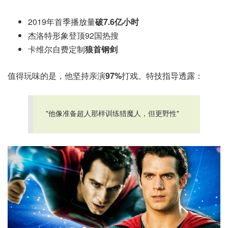
2019年首季播放量
破7.6亿小时
杰洛特形象登顶92国热搜
卡维尔自费定制
狼首钢剑
值得玩味的是，他坚持亲演
97%
打戏。特技指导透露：
"他像准备超人那样训练猎魔人，但更野性"