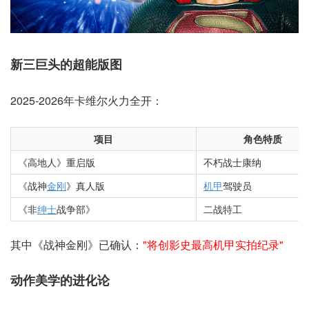
新三巨头的超能版图
2025-2026年卡维尔火力全开：
项目
角色特质
《高地人》重启版
不朽战士康纳
《战神
金刚
》真人版
机甲
驾驶员
《非
绅士
战争部》
二战特工
其中《战神金刚》已确认：
"将创影史最高机甲实拍纪录"
动作美学的进化论