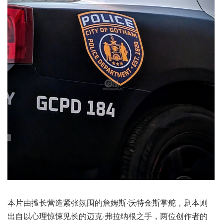
本片由擅长营造紧张氛围的詹姆斯·沃特金斯掌舵，剧本则
出自以心理惊悚见长的迈克·弗拉纳根之手，两位创作者的