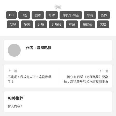
标签
DC
R级
剧本
哥谭
娜奥米·阿基
导演
恐怖
新鲜
漫画
片场
片场照
英雄
蝙蝠侠
黑暗
作者：
漫威电影
上一篇
下一篇
不是吧！我成超人了？这剧燃爆
阿尔·帕西诺《疤面煞星》要翻
了！
拍，新猎鹰丹尼·拉米雷斯演主角
相关推荐
暂无内容！