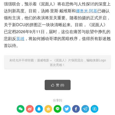
强强联合，预示着《泥面人》将在恐怖与人性探讨的深度上
达到新高度。目前，汤姆·里斯·戴维斯和
娜奥米·阿基
已确认
领衔主演，他们的表演将至关重要。随着拍摄的正式开启，
关于新DCU的拼图正一块块清晰起来。目前，《泥面人》
已定档2026年9月11日，届时，这位在痛苦与欲望中挣扎的
悲剧反
英雄
，将如何撼动哥谭的黑暗秩序，值得所有影迷翘
首以待。
未经允许不得转载：
漫威电影
»
《泥面人》片场照流出，蝙蝠侠新Logo
首次亮相！
赞 (
0
)

分享到








