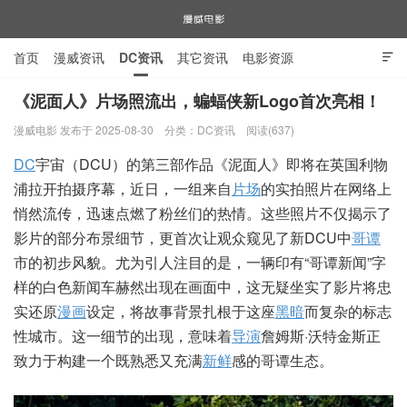
首页
漫威资讯
DC资讯
其它资讯
电影资源

电视剧资源
漫威图片
《泥面人》片场照流出，蝙蝠侠新Logo首次亮相！
漫威电影 发布于 2025-08-30
分类：
DC资讯
阅读(637)
漫威电影
DC
宇宙（DCU）的第三部作品《泥面人》即将在英国利物
浦拉开拍摄序幕，近日，一组来自
片场
的实拍照片在网络上
悄然流传，迅速点燃了粉丝们的热情。这些照片不仅揭示了
影片的部分布景细节，更首次让观众窥见了新DCU中
哥谭
市的初步风貌。尤为引人注目的是，一辆印有“哥谭新闻”字
样的白色新闻车赫然出现在画面中，这无疑坐实了影片将忠
实还原
漫画
设定，将故事背景扎根于这座
黑暗
而复杂的标志
性城市。这一细节的出现，意味着
导演
詹姆斯·沃特金斯正
致力于构建一个既熟悉又充满
新鲜
感的哥谭生态。