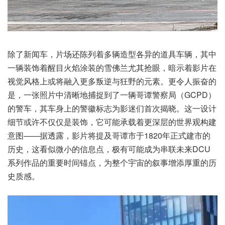
除了新闻车，片场还陈列着多辆造型各异的道具车辆，其中
一辆装饰着醒目火焰涂装的雪佛兰尤其抢眼，暗示着影片在
视觉风格上或将融入更多叛逆与狂野的元素。更令人振奋的
是，一张照片中清晰地捕捉到了一辆哥谭警察局（GCPD）
的警车，其车身上的警徽标志为影迷们首次揭晓。这一设计
细节或许不仅仅是装饰，它可能承载着更深层的世界观构建
意图——据透露，影片将提及哥谭市于1820年正式建市的
历史，这看似微小的信息点，极有可能成为串联未来DCU
系列作品的重要时间锚点，为整个宇宙的叙事增添厚重的历
史质感。