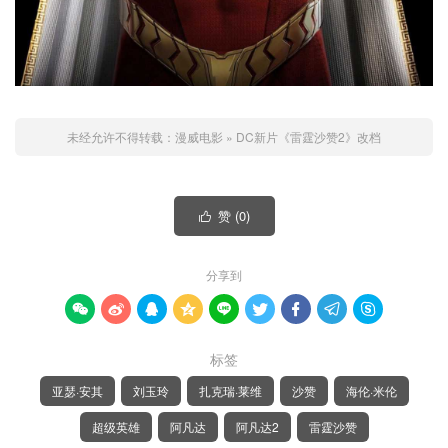
未经允许不得转载：
漫威电影
»
DC新片《雷霆沙赞2》改档
赞 (
0
)

分享到









标签
亚瑟·安其
刘玉玲
扎克瑞·莱维
沙赞
海伦·米伦
超级英雄
阿凡达
阿凡达2
雷霆沙赞