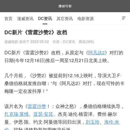
首页
漫威资讯
DC资讯
其它资讯
电影资源

电视剧资源
漫威图片
DC新片《雷霆沙赞2》改档
漫威电影 发布于 2022-05-02
分类：
DC资讯
阅读(306)
漫威电影
DC新片《雷霆沙赞2》改档，从原定与《
阿凡达2
》对打的
日期(今年12月16日)推后一周至12月21日北美上映。
几个月前，《沙赞2》被提前到12.16上映时，导演大卫·F·
桑德伯格就发推自嘲：“与《阿凡达2》对打，现在可怜的卡
梅隆一定在发抖厚！”
该片名为《
雷霆沙赞
！：众神之怒》，桑德伯格继续执导，
扎克瑞·莱维
、
亚瑟·安其
、杰克·迪伦·格雷泽、费丝·赫尔
曼、伊恩·陈、约文·阿曼德等回归出演，
刘玉玲
、
海伦·米
伦
、瑞秋·泽格勒新加盟饰演反派。