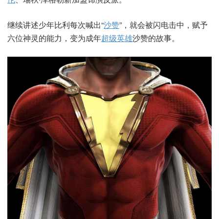
继续讲述少年比利每次喊出“
沙赞
”，就会被闪电击中，赋予
六位神灵的能力，变为成年
超级英雄
沙赞的故事。