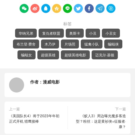









标签
华纳兄弟
复仇者联盟
奥斯卡
小丑
小丑女
布兰登·费舍
木乃伊
片场照
猛禽小队
蝙蝠侠
蝙蝠女
超级英雄
超级英雄电影
迈克尔·基顿
作者：
漫威电影
上一篇
下一篇
《美国队长4》将于2023年年初
《蚁人3》周边曝光魔多客造
正式开机 猎鹰接棒
型？粉丝：这是黄衫侠+征服者·
康？