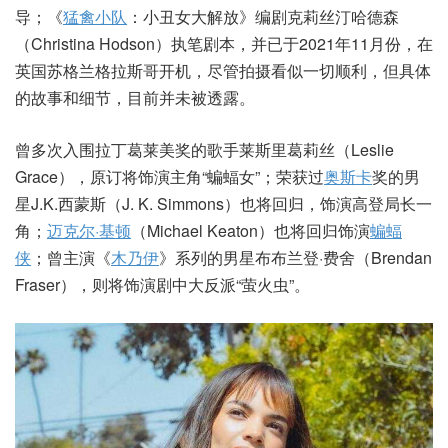
导；《
猛禽小队
：小丑女大解放》编剧克莉丝汀哈德森
（Christina Hodson）执笔剧本，并已于2021年11月份，在
英国苏格兰格拉斯哥开机，尽管拍摄看似一切顺利，但具体
的故事和细节，目前并未被透露。
曾多次入围拉丁葛莱美奖的歌手莱斯里葛莉丝（Leslie
Grace），原订将饰演主角“蝙蝠女”；荣获过
奥斯卡
奖的男
星J.K.西蒙斯（J. K. Simmons）也将回归，饰演高登局长一
角；
迈克尔·基顿
（Michael Keaton）也将回归饰演
蝙蝠
侠
；曾主演《
木乃伊
》系列的男星布布兰登·费舍（Brendan
Fraser），则将饰演剧中大反派“萤火虫”。