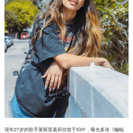
现年27岁的歌手莱斯里葛莉丝曾于IG中，曝光多张《蝙蝠