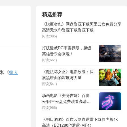
精选推荐
《脱缰者也》网盘资源下载阿里云盘免费分享
高清无水印资源下载资源下载
阅读(385)
打破漫威DC宇宙界限，超级
英雄音乐会来啦！
阅读(661)
《魔法坏女巫》电影改编：探
和《
蚁人
索黑暗面的深度与力量
阅读(541)
动画电影《变身吉妹》百度
云/阿里云盘免费观看高清国
语中字完整版在线播放
阅读(966)
《明日匆匆》百度云网盘迅雷下载原声版4k
高清（BD1280P/泄露-MP4）