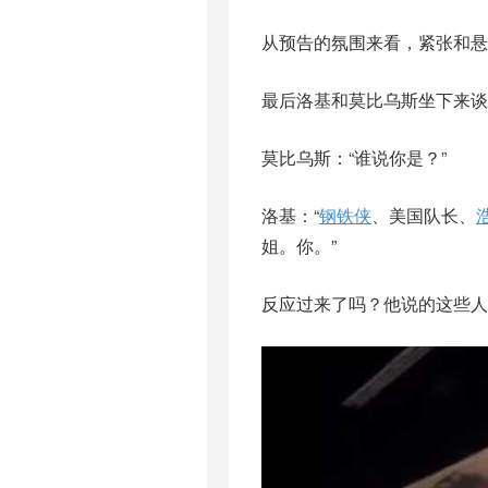
从预告的氛围来看，紧张和悬
最后洛基和莫比乌斯坐下来谈
莫比乌斯：“谁说你是？”
洛基：“
钢铁侠
、美国队长、
姐。你。”
反应过来了吗？他说的这些人