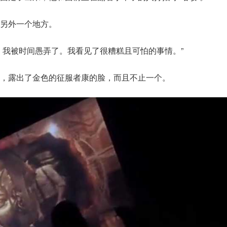
另外一个地方。
，我被时间愚弄了。我看见了很糟糕且可怕的事情。”
，露出了金色的征服者康的脸，而且不止一个。