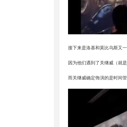
接下来是洛基和莫比乌斯又一
因为他们遇到了关继威（就是
而关继威确定饰演的是时间管