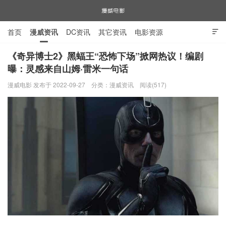
首页
漫威资讯
DC资讯
其它资讯
电影资源

电视剧资源
漫威图片
《奇异博士2》黑蝠王“恐怖下场”掀网热议！编剧
曝：灵感来自山姆·雷米一句话
漫威电影
漫威电影 发布于 2022-09-27
分类：
漫威资讯
阅读(517)