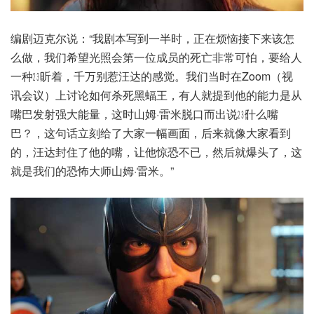
编剧迈克尔说：“我剧本写到一半时，正在烦恼接下来该怎
么做，我们希望光照会第一位成员的死亡非常可怕，要给人
一种㏶听着，千万别惹汪达的感觉。我们当时在Zoom（视
讯会议）上讨论如何杀死黑蝠王，有人就提到他的能力是从
嘴巴发射强大能量，这时山姆·雷米脱口而出说㏶什么嘴
巴？，这句话立刻给了大家一幅画面，后来就像大家看到
的，汪达封住了他的嘴，让他惊恐不已，然后就爆头了，这
就是我们的恐怖大师山姆·雷米。”