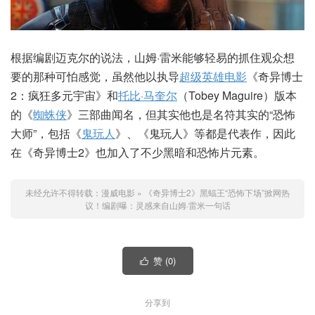
根据编剧迈克尔的说法，山姆·雷米能够轻易的抓住观众想
要的那种可怕感觉，虽然他以执导
超级英雄电影
《奇异博士
2：疯狂多元宇宙》和
托比·马奎尔
（Tobey Maguire）版本
的《
蜘蛛侠
》三部曲闻名，但其实他也是名符其实的“恐怖
大师”，包括《
鬼玩人
》、《鬼玩人》等都是代表作，因此
在《奇异博士2》也加入了不少黑暗和恐怖片元素。
未经允许不得转载：
漫威电影
»
《奇异博士2》黑蝠王“恐怖下场”掀网热
议！编剧曝：灵感来自山姆·雷米一句话
赞 (
0
)

分享到