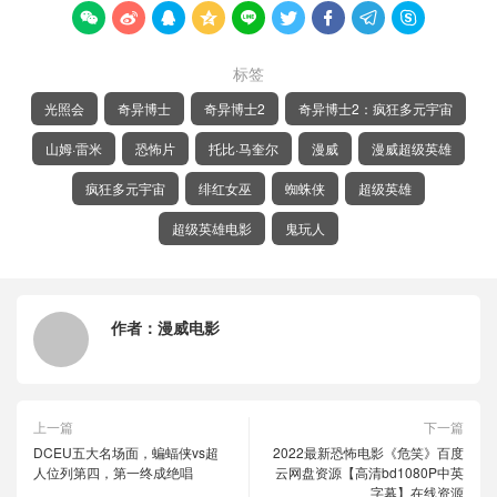









标签
光照会
奇异博士
奇异博士2
奇异博士2：疯狂多元宇宙
山姆·雷米
恐怖片
托比·马奎尔
漫威
漫威超级英雄
疯狂多元宇宙
绯红女巫
蜘蛛侠
超级英雄
超级英雄电影
鬼玩人
作者：
漫威电影
上一篇
下一篇
DCEU五大名场面，蝙蝠侠vs超
2022最新恐怖电影《危笑》百度
人位列第四，第一终成绝唱
云网盘资源【高清bd1080P中英
字幕】在线资源