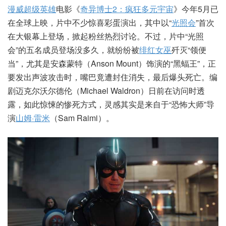
漫威超级英雄
电影《
奇异博士2：疯狂多元宇宙
》今年5月已
在全球上映，片中不少惊喜彩蛋演出，其中以“
光照会
”首次
在大银幕上登场，掀起粉丝热烈讨论。不过，片中“光照
会”的五名成员登场没多久，就纷纷被
绯红女巫
歼灭“领便
当”，尤其是安森蒙特（Anson Mount）饰演的“黑蝠王”，正
要发出声波攻击时，嘴巴竟遭封住消失，最后爆头死亡。编
剧迈克尔沃尔德伦（Michael Waldron）日前在访问时透
露，如此惊悚的惨死方式，灵感其实是来自于“恐怖大师”导
演
山姆·雷米
（Sam Raimi）。