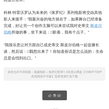
科林·特雷沃罗认为未来的《侏罗纪》系列电影将交由其他
影人来接手：“我最兴奋的地方就在于，如果舞台已经准备
完成，好让另一个创作主脑可以来尝试我对史蒂文·
斯皮尔
伯格
所做的事，坐下来说：㏶听着，我有个点子。”
“我很乐意让对方跟自己或史蒂文·斯皮尔伯格一起促膝长
谈，然后说：㏶我想出来了！你知道俗话是怎么说的：生命
总是会找到出口。”
未经允许不得转载：
漫威电影
»
侏罗纪世界1-3百度云网盘【1080P/720P
高清国语中字版】迅雷资源打包下载
赞 (
2
)
