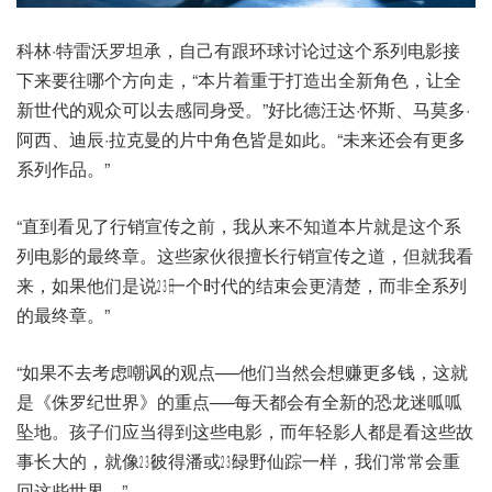
科林·特雷沃罗坦承，自己有跟环球讨论过这个系列电影接
下来要往哪个方向走，“本片着重于打造出全新角色，让全
新世代的观众可以去感同身受。”好比德汪达·怀斯、马莫多·
阿西、迪辰·拉克曼的片中角色皆是如此。“未来还会有更多
系列作品。”
“直到看见了行销宣传之前，我从来不知道本片就是这个系
列电影的最终章。这些家伙很擅长行销宣传之道，但就我看
来，如果他们是说㏶一个时代的结束会更清楚，而非全系列
的最终章。”
“如果不去考虑嘲讽的观点──他们当然会想赚更多钱，这就
是《侏罗纪世界》的重点──每天都会有全新的恐龙迷呱呱
坠地。孩子们应当得到这些电影，而年轻影人都是看这些故
事长大的，就像㏶彼得潘或㏶绿野仙踪一样，我们常常会重
回这些世界。”