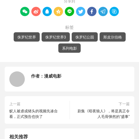
分享到









标签
侏罗纪世界
侏罗纪世界3
侏罗纪公园
斯皮尔伯格
系列电影
作者：
漫威电影
上一篇
下一篇
蚁人被虐成猪头的视频先凑合
剧集《暗夜狼人》，将是真正令
看，正式预告也快了
人毛骨悚然的“盛事”
相关推荐