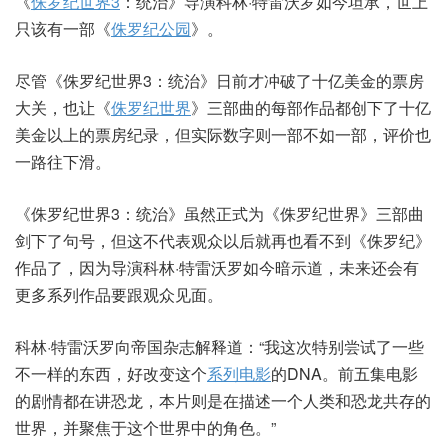
《
侏罗纪世界3
：统治》导演科林·特雷沃罗如今坦承，世上
只该有一部《
侏罗纪公园
》。
尽管《侏罗纪世界3：统治》日前才冲破了十亿美金的票房
大关，也让《
侏罗纪世界
》三部曲的每部作品都创下了十亿
美金以上的票房纪录，但实际数字则一部不如一部，评价也
一路往下滑。
《侏罗纪世界3：统治》虽然正式为《侏罗纪世界》三部曲
剑下了句号，但这不代表观众以后就再也看不到《侏罗纪》
作品了，因为导演科林·特雷沃罗如今暗示道，未来还会有
更多系列作品要跟观众见面。
科林·特雷沃罗向帝国杂志解释道：“我这次特别尝试了一些
不一样的东西，好改变这个
系列电影
的DNA。前五集电影
的剧情都在讲恐龙，本片则是在描述一个人类和恐龙共存的
世界，并聚焦于这个世界中的角色。”