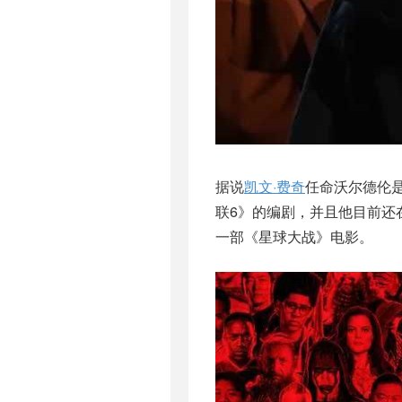
据说
凯文·费奇
任命沃尔德伦
联6》的编剧，并且他目前还
一部《星球大战》电影。