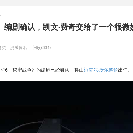
文
》编剧确认，凯文·费奇交给了一个很微
分类：
漫威资讯
阅读(334)
仇者联盟6：秘密战争》的编剧已经确认，将由
迈克尔·沃尔德伦
出任。