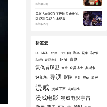
阅读(895)
鬼玩人崛起百度云网盘未删减
版资源免费在线观看
阅读(352)
标签云
动作
剧本
MCU
剧集
DC
X战警
上映日期
喜剧
动画
反派
动画电影
复仇者联盟
奇异博士
奥斯卡
大片
导演
好莱坞
影院
海报
死侍
意外
漫威
漫威宇宙
漫威影业
漫威电影
漫威电影宇宙
漫画
票房
编剧
系列电影