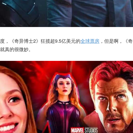
度，《奇异博士2》狂揽超9.5亿美元的
全球票房
，但是啊，《奇
就真的很微妙。