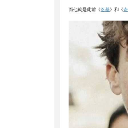
而他就是此前《
洛基
》和《
奇