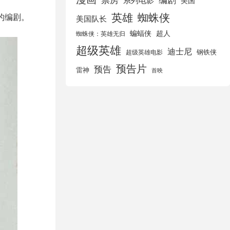
美国
英雄
蜘蛛侠
的编剧。
美国队长
蝙蝠侠
超人
蜘蛛侠：英雄无归
超级英雄
迪士尼
钢铁侠
超级英雄电影
预告片
预告
雷神
首映