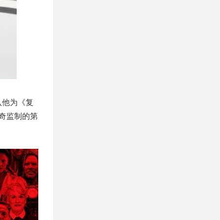
认他为《复
奇监制的第