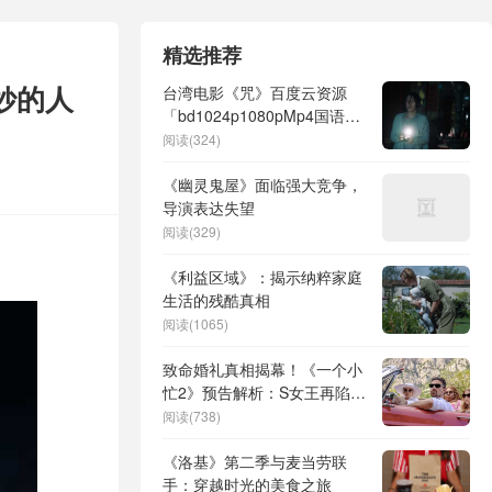
精选推荐
妙的人
台湾电影《咒》百度云资源
「bd1024p1080pMp4国语中
字」云网盘下载
阅读(324)
《幽灵鬼屋》面临强大竞争，
导演表达失望
阅读(329)
《利益区域》：揭示纳粹家庭
生活的残酷真相
阅读(1065)
致命婚礼真相揭幕！《一个小
忙2》预告解析：S女王再陷血
色迷局
阅读(738)
《洛基》第二季与麦当劳联
手：穿越时光的美食之旅