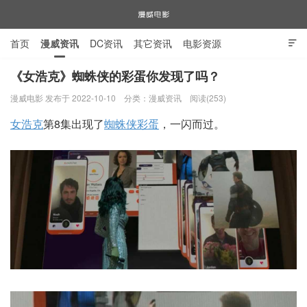
首页
漫威资讯
DC资讯
其它资讯
电影资源

电视剧资源
漫威图片
《女浩克》蜘蛛侠的彩蛋你发现了吗？
漫威电影 发布于 2022-10-10
分类：
漫威资讯
阅读(253)
漫威电影
女浩克
第8集出现了
蜘蛛侠
彩蛋
，一闪而过。