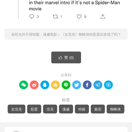
未经允许不得转载：
漫威电影
»
《女浩克》蜘蛛侠的彩蛋你发现了吗？
赞 (
0
)

分享到









标签
女浩克
彩蛋
浩克
漫威
特效
索尼
蜘蛛侠