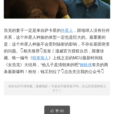
浩克的妻子一定是来自萨卡星的
外星人
，跟地球人没有任何
关系，这个外星人种族的体型一定也是巨大的。最重要的
是：这个外星人种族不会受到辐射的影响，不存在基因突变
的问题。👇相关推荐👇首发丨漫威官方授权台历，限量珍
藏、唯一编号《
暗夜狼人
》上线之后的MCU最新时间线
《女浩克》大结局，“他儿子是清朝来的吧”
钢铁侠
有关的两
条最新爆料！粉丝：钱又到位了👇点击关注我的公众号👇
未经允许不得转载：
漫威电影
»
不是说不能有孩子吗，怎么浩克突然有儿
子了？
赞 (
0
)
