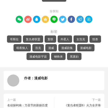
分享到









标签
哥斯拉
复仇者联盟
复联
外星人
女浩克
怪兽
暗夜狼人
浩克
漫威
漫威剧集
漫威电影
漫威电影宇宙
钢铁侠
黑寡妇
作者：
漫威电影
上一篇
下一篇
名侦探柯南：万圣节的新娘百度
《复仇者联盟6》火力全开筹