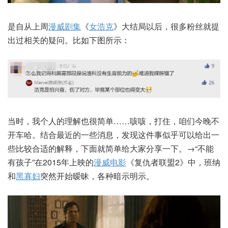
是自从上周
漫威剧集
《
女浩克
》大结局以后，很多粉丝就提
出过相关的疑问。比如下图所示：
当时，我个人的理解也很简单……咳咳，打住，咱们今晚不
开车哈。结合最近的一些消息，发现这件事似乎可以给出一
些比较合适的解释，下面就简单给大家分享一下。→“不能
有孩子”在2015年上映的
漫威电影
《复仇者联盟2》中，班纳
和
黑寡妇
突然开始暧昧，各种暗示明示。