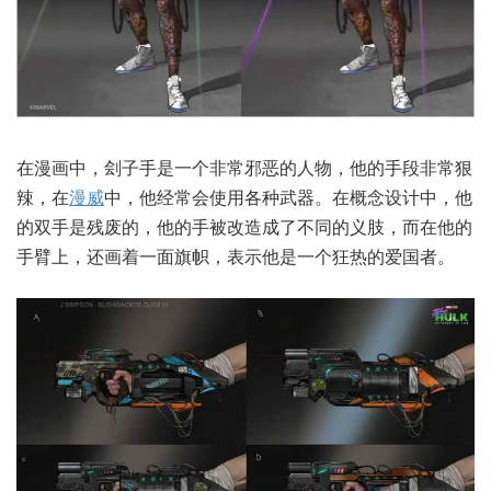
在漫画中，刽子手是一个非常邪恶的人物，他的手段非常狠
辣，在
漫威
中，他经常会使用各种武器。在概念设计中，他
的双手是残废的，他的手被改造成了不同的义肢，而在他的
手臂上，还画着一面旗帜，表示他是一个狂热的爱国者。