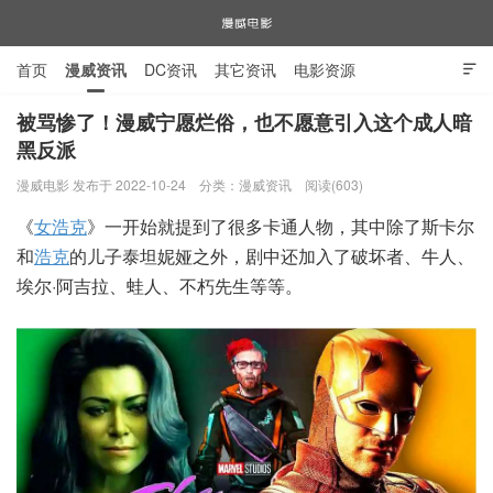
首页
漫威资讯
DC资讯
其它资讯
电影资源

电视剧资源
漫威图片
被骂惨了！漫威宁愿烂俗，也不愿意引入这个成人暗
黑反派
漫威电影
漫威电影 发布于 2022-10-24
分类：
漫威资讯
阅读(603)
《
女浩克
》一开始就提到了很多卡通人物，其中除了斯卡尔
和
浩克
的儿子泰坦妮娅之外，剧中还加入了破坏者、牛人、
埃尔·阿吉拉、蛙人、不朽先生等等。