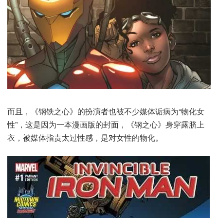
而且，《钢铁之心》的扮演者也被不少媒体诟病为“物化女
性”，这是因为一本漫画版的封面，《钢之心》身穿露脐上
衣，被媒体指责太过性感，是对女性的物化。