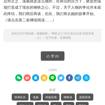
总而言之，漫威就是这么做的，在舆论的压力下，硬是把瑞
瑞打造成了现在的钢铁之心。不过，关于人物的争论并未就
此终结，我们稍后再谈，在此，我们将从她的故事开始。
（请点击第二条继续阅读……）
未经允许不得转载：
漫威电影
»
“钢铁之心”沦为“政治正派”的受害者
（上）：过于性感，充满歧视
赞 (
0
)

分享到









标签
惊奇队长
漫威
种族歧视
蜘蛛侠
超级英雄