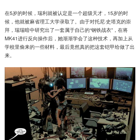
在5岁的时候，瑞利就被认定是一个超级天才，15岁的时
候，他就被麻省理工大学录取了。由于对托尼·史塔克的崇
拜，瑞瑞暗中研究出了一套属于自己的“钢铁战衣”，在将
MK41进行反向操作后，她渐渐学会了这种技术，再加上从
学校里偷来的一些材料，最后竟然真的把这套铠甲给做了出
来。