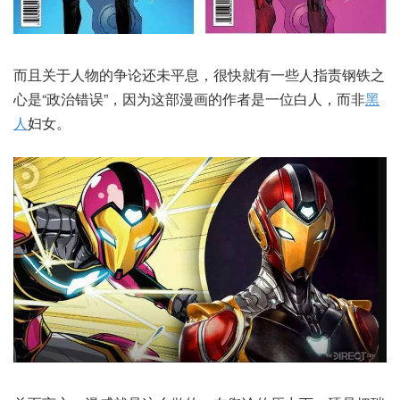
而且关于人物的争论还未平息，很快就有一些人指责钢铁之
心是“政治错误”，因为这部漫画的作者是一位白人，而非
黑
人
妇女。