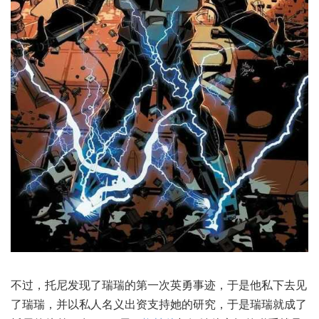
不过，托尼发现了瑞瑞的第一次英勇事迹，于是他私下去见
了瑞瑞，并以私人名义出资支持她的研究，于是瑞瑞就成了