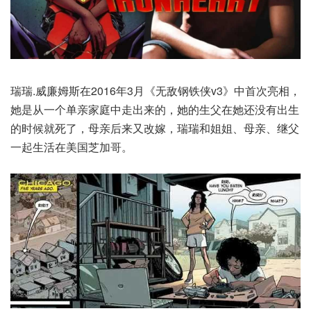
瑞瑞.威廉姆斯在2016年3月《无敌钢铁侠v3》中首次亮相，
她是从一个单亲家庭中走出来的，她的生父在她还没有出生
的时候就死了，母亲后来又改嫁，瑞瑞和姐姐、母亲、继父
一起生活在美国芝加哥。