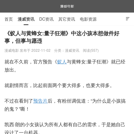
首页
漫威资讯
DC资讯
其它资讯
电影资源

电视剧资源
漫威图片
《蚁人与黄蜂女:量子狂潮》中这小孩本想做件好
事，但事与愿违
漫威电影
漫威电影 发布于 2022-11-02
分类：
漫威资讯
阅读(557)
就在不久前，官方预告《
蚁人
与黄蜂女:量子狂潮》就已经
放出。
就剧情而言，比起前面两个要大得多，也要大得多。
不过在看到了
预告片
后，有粉丝调侃道：“为什么是小孩搞
的鬼？”嘶！
凯西·朗的小女孩认为所有人都有自己的需求，于是她自己
设计了一台机器。