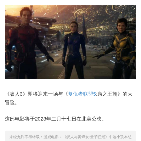
《蚁人3》即将迎来一场与《
复仇者联盟5
:康之王朝》的大
冒险。
这部电影将于2023年二月十七日在北美公映。
未经允许不得转载：
漫威电影
»
《蚁人与黄蜂女:量子狂潮》中这小孩本想