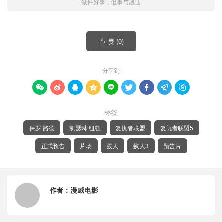
做件好事，但事与愿违
赞 (
0
)

分享到









标签
保罗·路德
凯瑟琳·纽顿
复仇者联盟
复仇者联盟5
正式预告
片场
蚁人
蚁人3
预告片
作者：
漫威电影