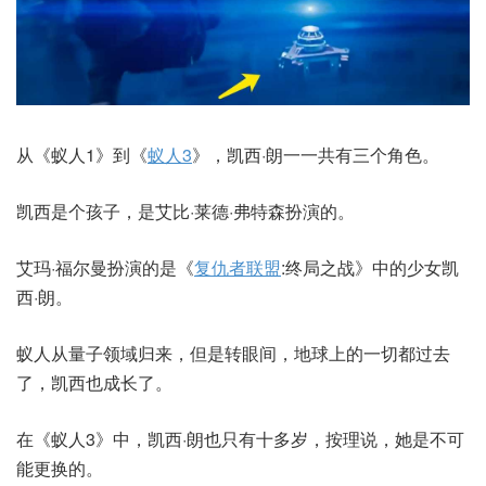
从《蚁人1》到《
蚁人3
》，凯西·朗一一共有三个角色。
凯西是个孩子，是艾比·莱德·弗特森扮演的。
艾玛·福尔曼扮演的是《
复仇者联盟
:终局之战》中的少女凯
西·朗。
蚁人从量子领域归来，但是转眼间，地球上的一切都过去
了，凯西也成长了。
在《蚁人3》中，凯西·朗也只有十多岁，按理说，她是不可
能更换的。