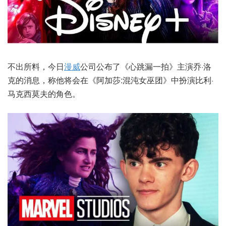
不出所料，今日
漫威
公司公布了《心跳漏一拍》主演乔·洛
克的消息，称他将会在《阿加莎:混沌女巫团》中扮演比利·
马克西莫夫的角色。