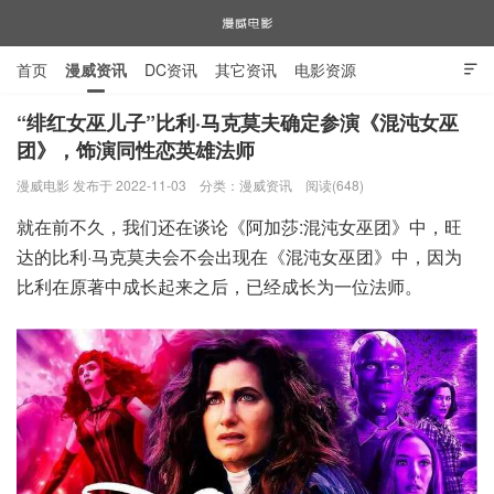
首页
漫威资讯
DC资讯
其它资讯
电影资源

电视剧资源
漫威图片
“绯红女巫儿子”比利·马克莫夫确定参演《混沌女巫
团》，饰演同性恋英雄法师
漫威电影
漫威电影 发布于 2022-11-03
分类：
漫威资讯
阅读(648)
就在前不久，我们还在谈论《阿加莎:混沌女巫团》中，旺
达的比利·马克莫夫会不会出现在《混沌女巫团》中，因为
比利在原著中成长起来之后，已经成长为一位法师。