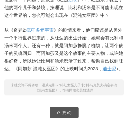
他的两个儿子和梦境，按理说，比利和汤米是不可能出现在
这个世界的，怎么可能会出现在《混沌女巫团》中？
从《奇异2:
疯狂多元宇宙
》的剧情来看，他们应该是从另外
一个平行世界过来的，从旺达的出生开始，她就会有比利和
汤米两个人。还有一种，就是阿加莎挣脱了枷锁，让两个孩
子的灵魂回归，而阿加莎又是这个故事的主要人物，或许她
很好奇，所以她让比利和汤米都活了过来，帮助自己找到旺
达。《阿加莎:混沌女巫团》的上映时间为2023，
迪士尼
+。
未经允许不得转载：
漫威电影
»
“绯红女巫儿子”比利·马克莫夫确定参演
《混沌女巫团》，饰演同性恋英雄法师
赞 (
0
)
