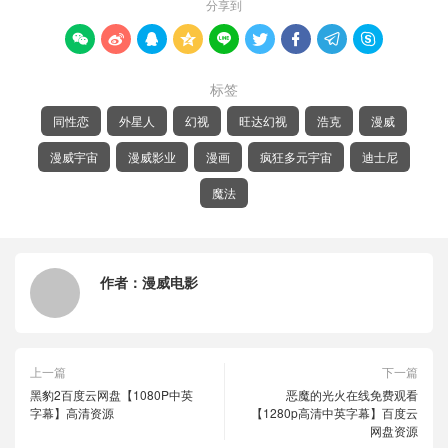
分享到









标签
同性恋
外星人
幻视
旺达幻视
浩克
漫威
漫威宇宙
漫威影业
漫画
疯狂多元宇宙
迪士尼
魔法
作者：
漫威电影
上一篇
下一篇
黑豹2百度云网盘【1080P中英
恶魔的光火在线免费观看
字幕】高清资源
【1280p高清中英字幕】百度云
网盘资源