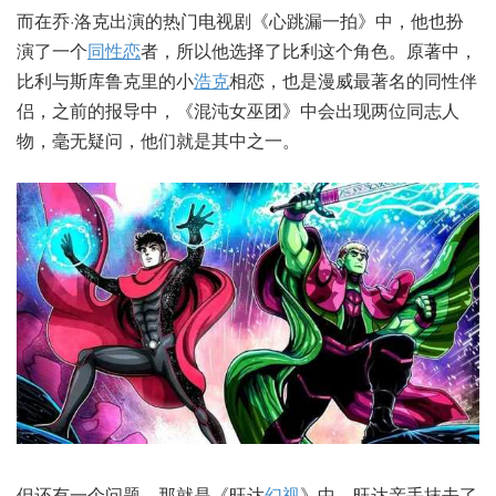
而在乔·洛克出演的热门电视剧《心跳漏一拍》中，他也扮
演了一个
同性恋
者，所以他选择了比利这个角色。原著中，
比利与斯库鲁克里的小
浩克
相恋，也是漫威最著名的同性伴
侣，之前的报导中，《混沌女巫团》中会出现两位同志人
物，毫无疑问，他们就是其中之一。
但还有一个问题，那就是《旺达
幻视
》中，旺达亲手抹去了