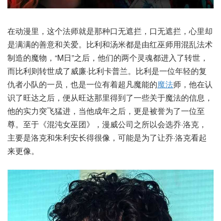
在动漫里，这个法师就是那种口无遮拦，口无遮拦，心里却
是满满的善意和关爱。比利和汤米都是由红巫师用混乱法术
制造的魔物，“M日”之后，他们的两个灵魂都进入了转世，
而比利则转世成了威廉·比利卡普兰。比利是一位年轻的复
仇者小队的一员，也是一位有着超凡魔能的
魔法
师，他在认
识了旺达之后，便从旺达那里得到了一些关于魔法的信息，
他的实力突飞猛进，当他成年之后，更是被誉为了一位至
尊。至于《混沌女巫团》，漫威公司之所以会选乔·洛克，
主要是洛克和朱利安长得很像，可能是为了让乔·洛克看起
来更像。