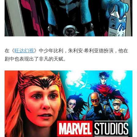
在《
旺达幻视
》中少年比利，朱利安·希利亚德扮演，他在
剧中也表现出了非凡的天赋。