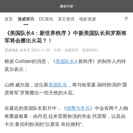
首页
漫威资讯
DC资讯
其它资讯
电影资源

电视剧资源
漫威图片
《美国队长4：新世界秩序 》中新美国队长和罗斯将
军将会擦出火花？！
漫威电影
漫威电影 发布于 2022-11-03
分类：
漫威资讯
阅读(606)
根据 Collider的消息，《
美国队长4
:新秩序》的制作人内特·
莫尔表示：
山姆.威尔逊，这位新
美国队长
，将与哈里森.福特扮演的“霹
雳将军”罗斯擦出一些天然的火花。
在最近的美国队长影片中，《
猎鹰与冬兵
》中会有两个人物
将重返银幕：由丹尼.拉米雷斯扮演的华金.托雷斯，以及由
卡尔.鲁伯利扮演的"以塞亚·布拉德利"。