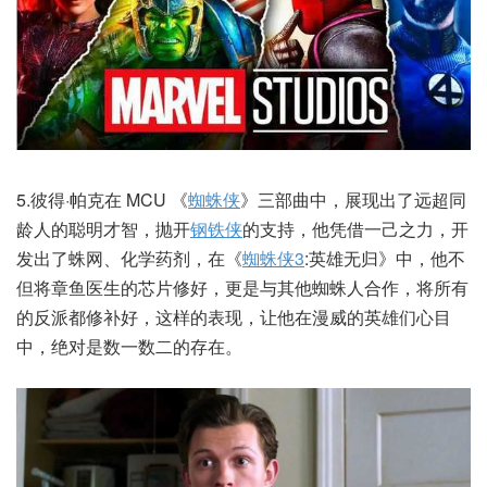
5.彼得·帕克在 MCU 《
蜘蛛侠
》三部曲中，展现出了远超同
龄人的聪明才智，抛开
钢铁侠
的支持，他凭借一己之力，开
发出了蛛网、化学药剂，在《
蜘蛛侠3
:英雄无归》中，他不
但将章鱼医生的芯片修好，更是与其他蜘蛛人合作，将所有
的反派都修补好，这样的表现，让他在漫威的英雄们心目
中，绝对是数一数二的存在。