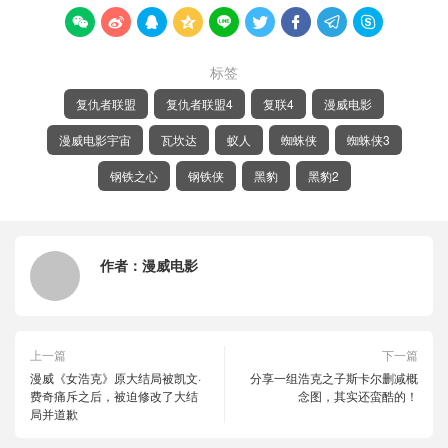









标签
复仇者联盟
复仇者联盟4
复联4
漫威电影
漫威电影宇宙
瓦坎达
蚁人
蜘蛛侠
蜘蛛侠3
钢铁之心
钢铁侠
黑豹
黑豹2
作者：
漫威电影
上一篇
下一篇
漫威《女浩克》原大结局被凯文·
分享一组浩克之子斯卡尔删减概
费奇痛斥之后，被迫修改了大结
念图，其实还蛮酷的！
局并道歉