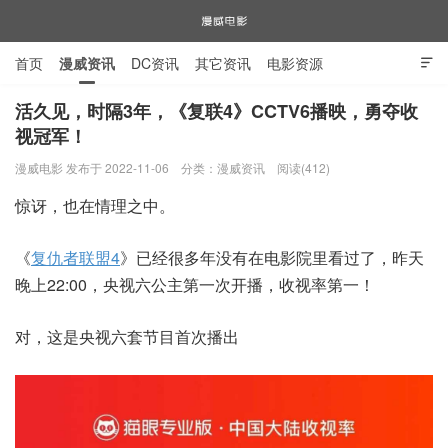
首页
漫威资讯
DC资讯
其它资讯
电影资源

电视剧资源
漫威图片
活久见，时隔3年，《复联4》CCTV6播映，勇夺收
视冠军！
漫威电影
漫威电影 发布于 2022-11-06
分类：
漫威资讯
阅读(412)
惊讶，也在情理之中。
《
复仇者联盟4
》已经很多年没有在电影院里看过了，昨天
晚上22:00，央视六公主第一次开播，收视率第一！
对，这是央视六套节目首次播出