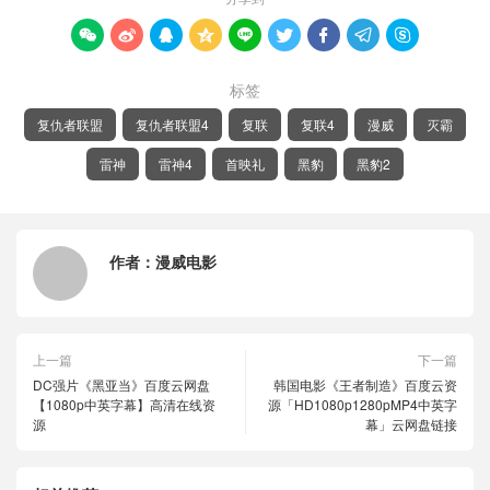









标签
复仇者联盟
复仇者联盟4
复联
复联4
漫威
灭霸
雷神
雷神4
首映礼
黑豹
黑豹2
作者：
漫威电影
上一篇
下一篇
DC强片《黑亚当》百度云网盘
韩国电影《王者制造》百度云资
【1080p中英字幕】高清在线资
源「HD1080p1280pMP4中英字
源
幕」云网盘链接