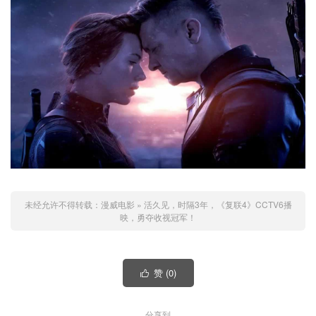
未经允许不得转载：
漫威电影
»
活久见，时隔3年，《复联4》CCTV6播
映，勇夺收视冠军！
赞 (
0
)

分享到