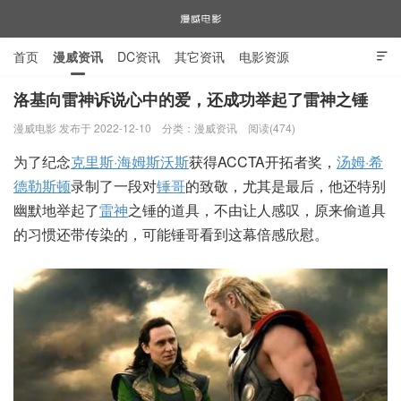
首页
漫威资讯
DC资讯
其它资讯
电影资源

电视剧资源
漫威图片
洛基向雷神诉说心中的爱，还成功举起了雷神之锤
漫威电影 发布于 2022-12-10
分类：
漫威资讯
阅读(474)
漫威电影
为了纪念
克里斯·海姆斯沃斯
获得ACCTA开拓者奖，
汤姆·希
德勒斯顿
录制了一段对
锤哥
的致敬，尤其是最后，他还特别
幽默地举起了
雷神
之锤的道具，不由让人感叹，原来偷道具
的习惯还带传染的，可能锤哥看到这幕倍感欣慰。