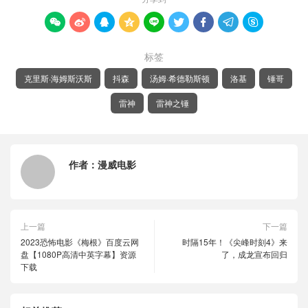









标签
克里斯·海姆斯沃斯
抖森
汤姆·希德勒斯顿
洛基
锤哥
雷神
雷神之锤
作者：
漫威电影
上一篇
下一篇
2023恐怖电影《梅根》百度云网
时隔15年！《尖峰时刻4》来
盘【1080P高清中英字幕】资源
了，成龙宣布回归
下载