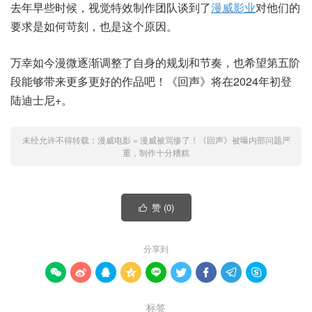
去年早些时候，视觉特效制作团队谈到了
漫威影业
对他们的
要求是如何苛刻，也是这个原因。
万幸如今漫微逐渐调整了自身的规划和节奏，也希望第五阶
段能够带来更多更好的作品吧！《回声》将在2024年初登
陆迪士尼+。
未经允许不得转载：
漫威电影
»
漫威被骂惨了！《回声》被曝内部问题严
重，制作十分糟糕
赞 (
0
)

分享到









标签