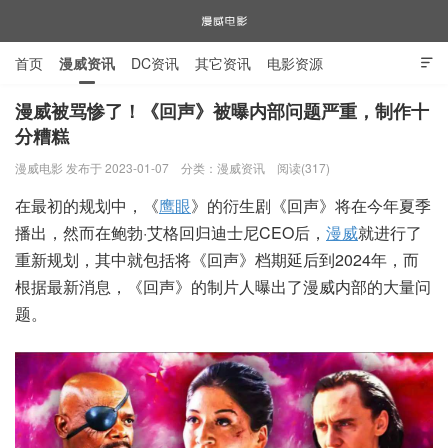
首页
漫威资讯
DC资讯
其它资讯
电影资源

电视剧资源
漫威图片
漫威被骂惨了！《回声》被曝内部问题严重，制作十
分糟糕
漫威电影
漫威电影 发布于 2023-01-07
分类：
漫威资讯
阅读(317)
在最初的规划中，《
鹰眼
》的衍生剧《回声》将在今年夏季
播出，然而在鲍勃·艾格回归迪士尼CEO后，
漫威
就进行了
重新规划，其中就包括将《回声》档期延后到2024年，而
根据最新消息，《回声》的制片人曝出了漫威内部的大量问
题。