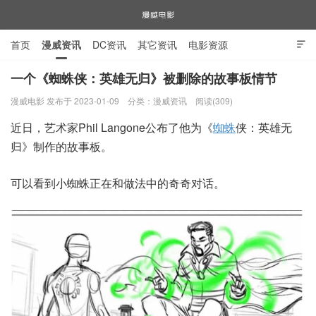
首页
漫威资讯
DC资讯
其它资讯
电影资源

电视剧资源
漫威图片
一个《蜘蛛侠：英雄无归》被删除的故事板情节
漫威电影 发布于 2023-01-09
分类：
漫威资讯
阅读(309)
漫威电影
近日，艺术家Phil Langone公布了他为《
蜘蛛
侠：英雄无
归》制作的故事板。
可以看到小蜘蛛正在和做法中的奇奇对话。