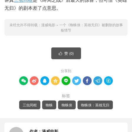
无归》的剧本差了点意思。
未经允许不得转载：
漫威电影
»
一个《蜘蛛侠：英雄无归》被删除的故事
板情节
赞 (
0
)

分享到









标签
三虫同框
蜘蛛
蜘蛛侠
蜘蛛侠：英雄无归
作者：
漫威电影