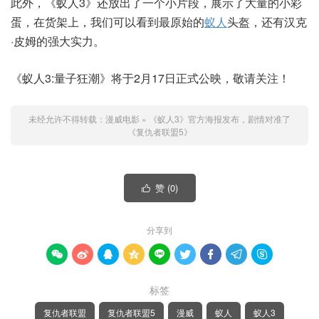
此外，《蚁人3》还放出了一个小片段，展示了大量的小彩
蛋，在货架上，我们可以看到最原始的
蚁人
头盔，还有汉克
·皮姆的强大实力。
《蚁人3:量子狂潮》将于2月17日正式公映，敬请关注！
未经允许不得转载：
漫威电影
»
《蚁人3》官方海报发布，剧情对准了
《复仇者联盟5》
赞 (
0
)

分享到









标签
复仇者联盟
复仇者联盟5
漫威
蚁人
蚁人3