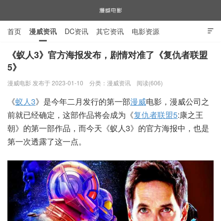
首页
漫威资讯
DC资讯
其它资讯
电影资源

电视剧资源
漫威图片
《蚁人3》官方海报发布，剧情对准了《复仇者联盟
5》
漫威电影
漫威电影 发布于 2023-01-10
分类：
漫威资讯
阅读(606)
《
蚁人3
》是今年二月发行的第一部
漫威
电影，漫威公司之
前就已经确定，这部作品将会成为《
复仇者联盟5
:康之王
朝》的第一部作品，而今天《蚁人3》的官方海报中，也是
第一次透露了这一点。