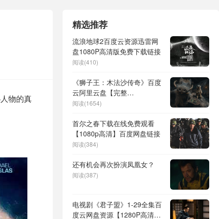
精选推荐
流浪地球2百度云资源迅雷网
盘1080P高清版免费下载链接
阅读(410)
《狮子王：木法沙传奇》百度
云阿里云盘【完整
秘人物的真
HD1080p/MP4中字】云网盘
阅读(1654)
首尔之春下载在线免费观看
【1080p高清】百度网盘链接
阅读(384)
还有机会再次扮演凤凰女？
阅读(387)
电视剧《君子盟》1-29全集百
度云网盘资源【1280P高清大