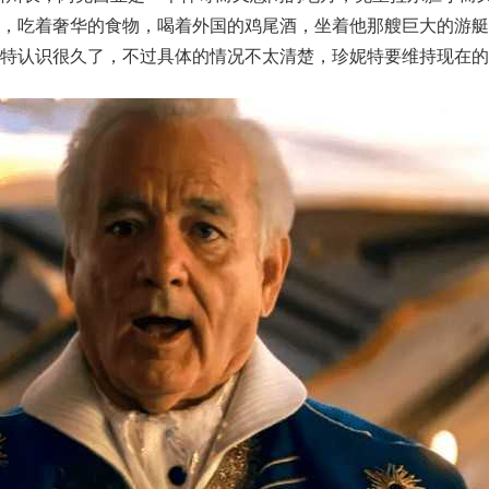
权，吃着奢华的食物，喝着外国的鸡尾酒，坐着他那艘巨大的游艇
特认识很久了，不过具体的情况不太清楚，珍妮特要维持现在的