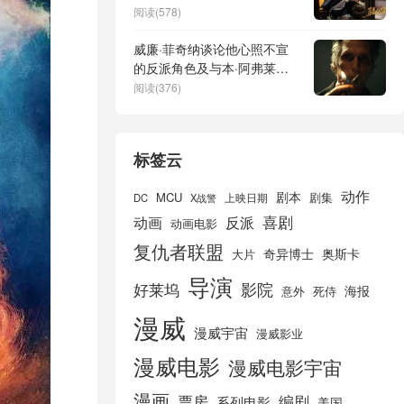
结局泄露】
阅读(578)
威廉·菲奇纳谈论他心照不宣
的反派角色及与本·阿弗莱克
再次合作
阅读(376)
标签云
动作
剧本
MCU
剧集
DC
X战警
上映日期
喜剧
动画
反派
动画电影
复仇者联盟
奇异博士
奥斯卡
大片
导演
好莱坞
影院
海报
死侍
意外
漫威
漫威宇宙
漫威影业
漫威电影
漫威电影宇宙
漫画
票房
编剧
系列电影
美国