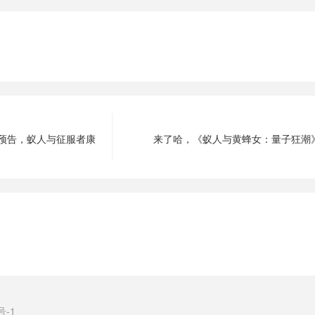
预告，蚁人与征服者康
​来了哈，《蚁人与黄蜂女：量子狂潮
号-1