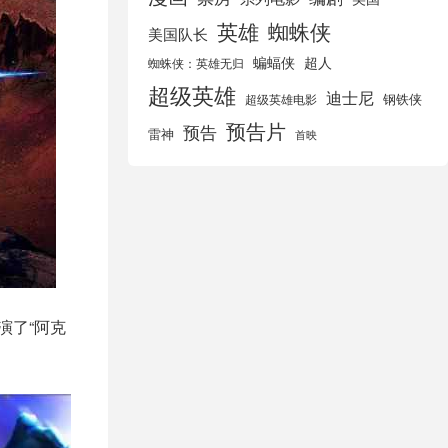
英雄
蜘蛛侠
美国队长
蝙蝠侠
超人
蜘蛛侠：英雄无归
超级英雄
迪士尼
钢铁侠
超级英雄电影
预告片
预告
雷神
首映
演了“阿克
。