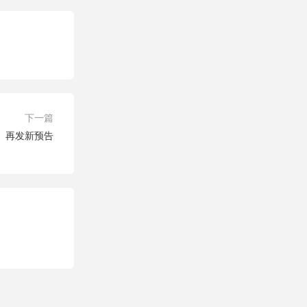
下一篇
》再发新预告