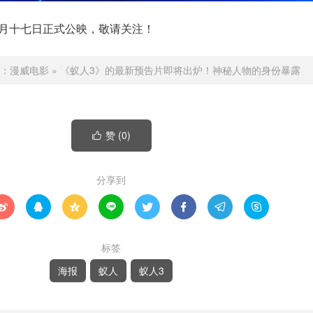
二月十七日正式公映，敬请关注！
：
漫威电影
»
《蚁人3》的最新预告片即将出炉！神秘人物的身份暴露
赞 (
0
)

分享到








标签
海报
蚁人
蚁人3