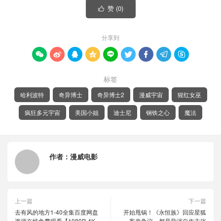
赞 (
0
)

分享到









标签
哈利波特
奇异博士
奇异博士2
漫威宇宙
猩红女巫
疯狂多元宇宙
美国小姐
迪士尼
钢铁之心
魔法
作者：
漫威电影
上一篇
下一篇
去有风的地方1-40全集百度网盘
开始甩锅！《永恒族》回应星狐
资源在线免费观看【1080P-4K
客串争议，都是导演自作主张