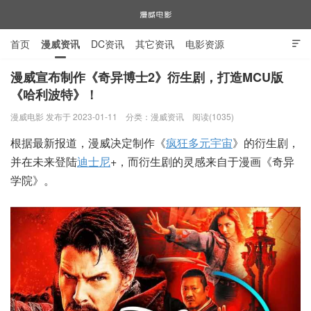
首页
漫威资讯
DC资讯
其它资讯
电影资源

电视剧资源
漫威图片
漫威宣布制作《奇异博士2》衍生剧，打造MCU版
《哈利波特》！
漫威电影
漫威电影 发布于 2023-01-11
分类：
漫威资讯
阅读(1035)
根据最新报道，漫威决定制作《
疯狂多元宇宙
》的衍生剧，
并在未来登陆
迪士尼
+，而衍生剧的灵感来自于漫画《奇异
学院》。